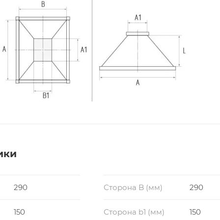
ики
290
Сторона B (мм)
290
150
Сторона b1 (мм)
150