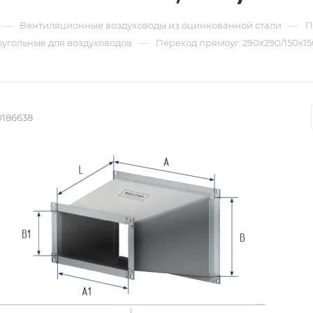
—
—
Вентиляционные воздуховоды из оцинкованной стали
П
—
угольные для воздуховодов
Переход прямоуг. 290х290/150х150
0186638