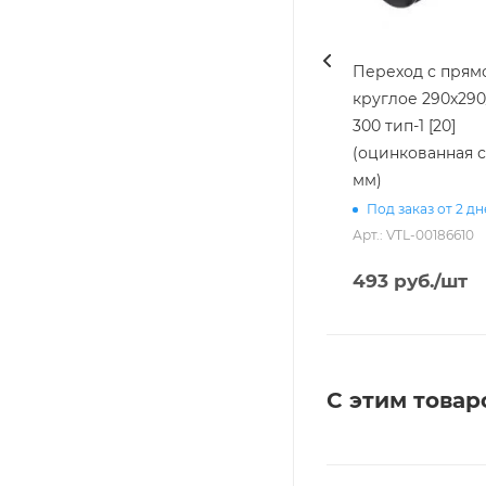
Переход с прямо
круглое 290х290/
300 тип-1 [20]
(оцинкованная с
мм)
Под заказ от 2 д
Арт.: VTL-00186610
493
руб.
/шт
С этим товар