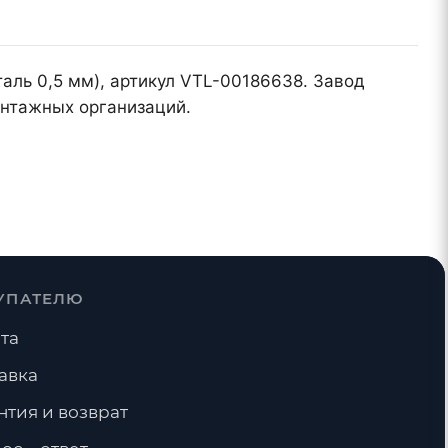
таль 0,5 мм), артикул VTL-00186638. Завод
онтажных организаций.
УПАТЕЛЮ
та
авка
нтия и возврат