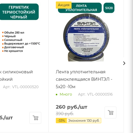
Акция
к силиконовый
Лента уплотнительная
ойкий
самоклеящаяся ВИНТЭЛ -
5х20 -10м
Арт.: VTL-00000520
Арт.: VTL-00000516
Много
260
руб.
/шт
390
руб.
б.
/шт
-
33
%
Экономия
130
руб.