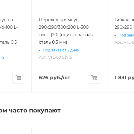
уг. на
Переход прямоуг.
Гибкая в
d-100 L-
290х290/300х200 L-300
290х290 
тип-1 [20] (оцинкованная
Под зака
таль 0,5
сталь 0,5 мм)
Арт.: VTL-
Под заказ от 2 дней
Арт.: VTL-00193716
ней
626
руб.
/шт
1 831
ру
ом часто покупают