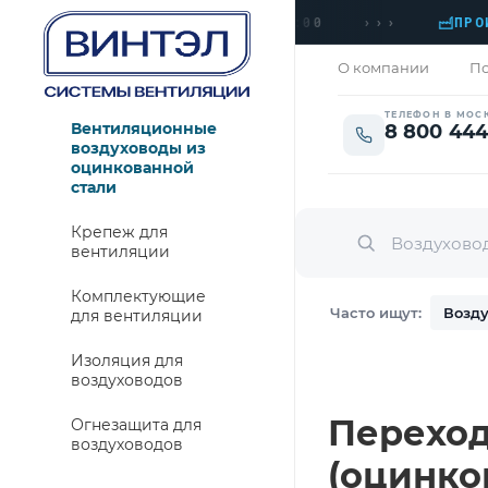
›››
НАЯ 1
›
ПН–ПТ · 09:00 → 18:00
ПРОИЗВО
О компании
По
ТЕЛЕФОН В МОС
Вентиляционные
8 800 444
воздуховоды из
оцинкованной
стали
Крепеж для
вентиляции
Комплектующие
Часто ищут:
Возду
для вентиляции
Изоляция для
воздуховодов
Переход 
Огнезащита для
воздуховодов
(оцинко