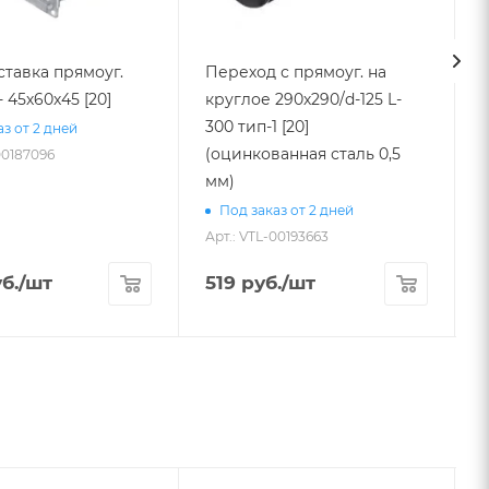
ставка прямоуг.
Переход с прямоуг. на
- 45х60х45 [20]
круглое 290х290/d-125 L-
9
300 тип-1 [20]
з от 2 дней
(оцинкованная сталь 0,5
00187096
мм)
А
Под заказ от 2 дней
Арт.: VTL-00193663
б.
/шт
519
руб.
/шт