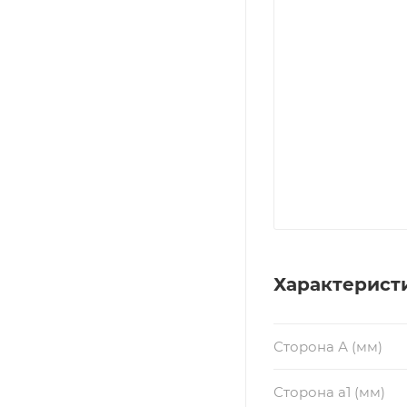
Характерист
Сторона А (мм)
Сторона a1 (мм)