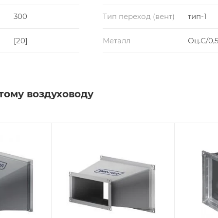
300
Тип переход (вент)
тип-1
[20]
Металл
Оц.С/0,5
тому воздуховоду