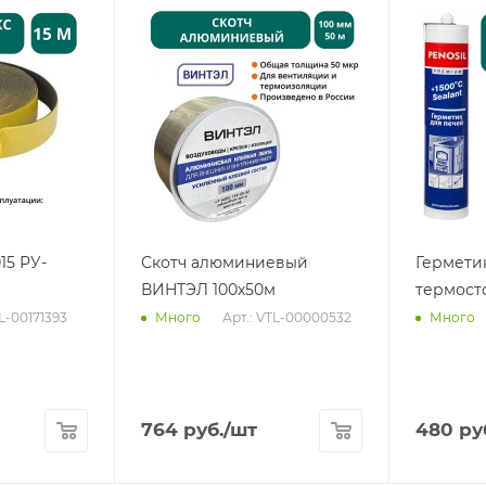
15 РУ-
Скотч алюминиевый
Гермети
ВИНТЭЛ 100х50м
термост
TL-00171393
Арт.: VTL-00000532
Много
Много
764
руб.
/шт
480
ру