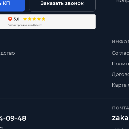
Вопр
ь КП
Заказать звонок
ИНФО
дство
Соглас
Полит
Догов
Карта 
ПОЧТ
zaka
92