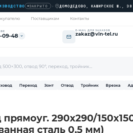
ДСТВО
›
ДОМОДЕДОВО, КАШИРСКОЕ Ш., 38-Й КМ
ЗАКРЫТО
купателю
Поставщикам
Контакты
E-MAIL ДЛЯ ЗАКАЗОВ
КВЕ
zakaz@vin-tel.ru
-09-48
ховод
Переход
Зонт
Отвод
Тройник
Врезка
Ад
прямоуг. 290х290/150х150 
ванная сталь 0,5 мм)