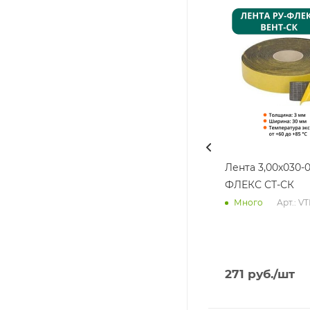
Лента 3,00х030-0
ФЛЕКС СТ-СК
Арт.: V
Много
271
руб.
/шт