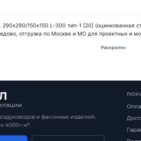
 290х290/150х150 L-300 тип-1 [20] (оцинкованная с
дово, отгрузка по Москве и МО для проектных и м
Раскрыть
Л
ПОК
ИЛЯЦИИ
Опла
оздуховодов и фасонных изделий.
Дост
х 4000+ м².
Гара