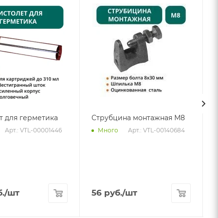
т для герметика
Струбцина монтажная М8
Арт.: VTL-00001446
Арт.: VTL-00140684
Много
.
/шт
56
руб.
/шт