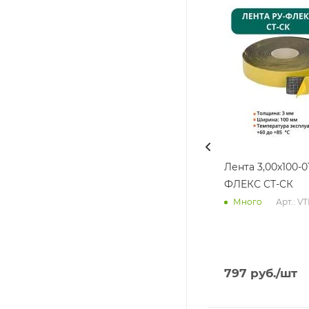
Лента 3,00х100-0
ФЛЕКС СТ-СК
Арт.: V
Много
797
руб.
/шт