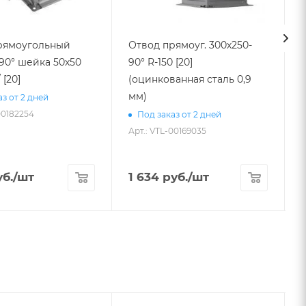
рямоугольный
Отвод прямоуг. 300х250-
90° шейка 50х50
90° R-150 [20]
 [20]
(оцинкованная сталь 0,9
3
мм)
з от 2 дней
00182254
Под заказ от 2 дней
Арт.: VTL-00169035
А
б.
/шт
1 634
руб.
/шт