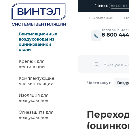
ОФИС
›
ЗАКРЫТО
О компании
По
ТЕЛЕФОН В МОС
Вентиляционные
8 800 444
воздуховоды из
оцинкованной
стали
Крепеж для
вентиляции
Комплектующие
Часто ищут:
Возду
для вентиляции
Изоляция для
воздуховодов
Переход 
Огнезащита для
воздуховодов
(оцинко