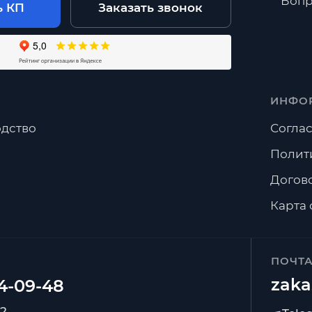
Вопр
ь КП
Заказать звонок
ИНФО
дство
Соглас
Полит
Догов
Карта 
ПОЧТ
zaka
92