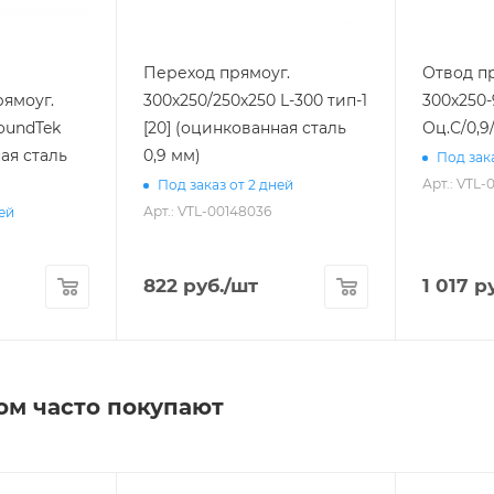
Переход прямоуг.
Отвод п
ямоуг.
300х250/250х250 L-300 тип-1
300х250-
SoundTek
[20] (оцинкованная сталь
Оц.С/0,9/
ая сталь
0,9 мм)
Под зака
Арт.: VTL-
Под заказ от 2 дней
Арт.: VTL-00148036
ней
822
руб.
/шт
1 017
ру
ом часто покупают