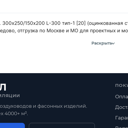
 300х250/150х200 L-300 тип-1 [20] (оцинкованная с
дово, отгрузка по Москве и МО для проектных и м
Раскрыть
Л
ПОК
ИЛЯЦИИ
Опла
оздуховодов и фасонных изделий.
Дост
х 4000+ м².
Гара