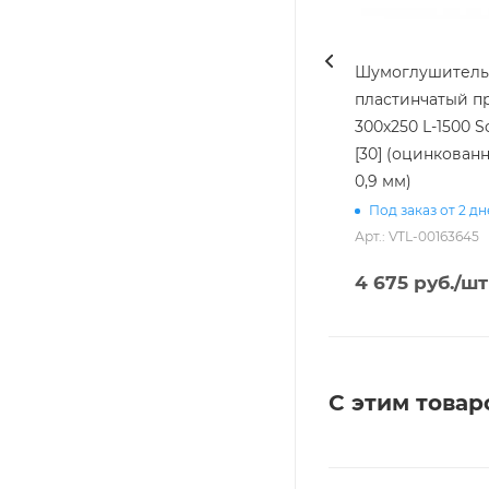
Шумоглушитель
пластинчатый пр
300х250 L-1500 
[30] (оцинкованн
0,9 мм)
Под заказ от 2 д
Арт.: VTL-00163645
4 675
руб.
/шт
С этим товар