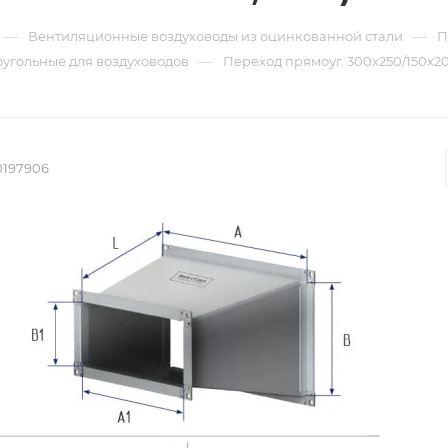
—
—
Вентиляционные воздуховоды из оцинкованной стали
П
—
угольные для воздуховодов
Переход прямоуг. 300х250/150х200
0197906