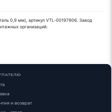
таль 0,9 мм), артикул VTL-00197906. Завод
онтажных организаций.
УПАТЕЛЮ
та
авка
нтия и возврат