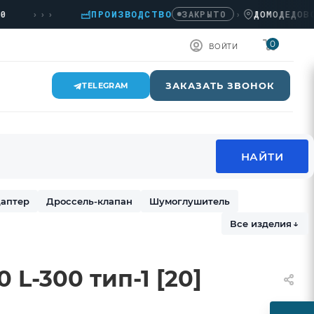
›››
ПРОИЗВОДСТВО
›
ДОМОДЕДОВО, КА
ЗАКРЫТО
0
ВОЙТИ
ЗАКАЗАТЬ ЗВОНОК
TELEGRAM
аптер
Дроссель-клапан
Шумоглушитель
Все изделия
↓
L-300 тип-1 [20]