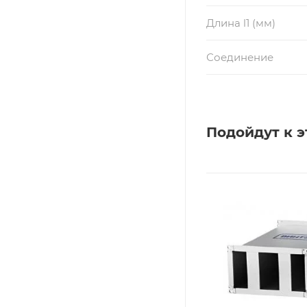
Длина l1 (мм)
Соединение
Подойдут к э