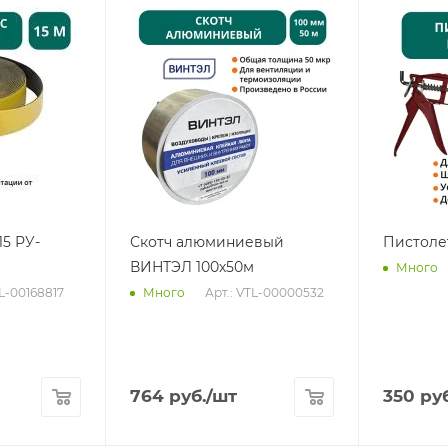
15 РУ-
Скотч алюминиевый
Пистоле
ВИНТЭЛ 100х50м
Много
TL-00168817
Арт.: VTL-00000532
Много
764
руб.
/шт
350
руб