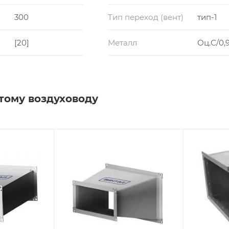
300
Тип переход (вент)
тип-1
[20]
Металл
Оц.С/0,9
тому воздуховоду