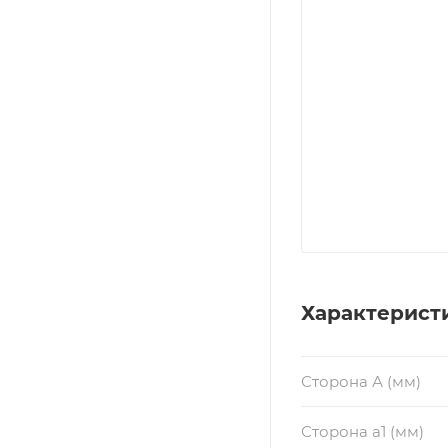
Характерист
Сторона А (мм)
Сторона a1 (мм)