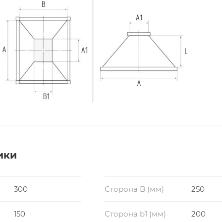
ики
300
Сторона B (мм)
250
150
Сторона b1 (мм)
200