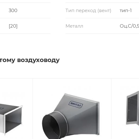
300
Тип переход (вент)
тип-1
[20]
Металл
Оц.С/0,5
тому воздуховоду