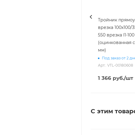
Тройник прямоуг
врезка 100х100/3
550 врезка l1-100 [20]
(оцинкованная с
мм)
Под заказ от 2 д
Арт.: VTL-00180608
1 366
руб.
/шт
С этим товар