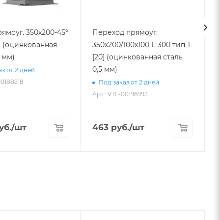
ямоуг. 350х200-45°
Переход прямоуг.
0] (оцинкованная
350х200/100х100 L-300 тип-1
5 мм)
[20] (оцинкованная сталь
О
0,5 мм)
з от 2 дней
00188218
А
Под заказ от 2 дней
Арт.: VTL-00196993
уб.
/шт
463
руб.
/шт