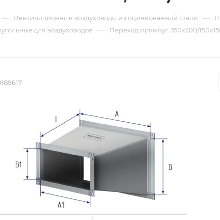
—
—
Вентиляционные воздуховоды из оцинкованной стали
П
—
угольные для воздуховодов
Переход прямоуг. 350х200/150х150
0189617