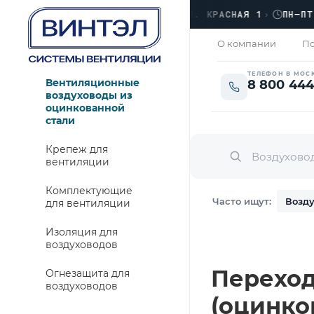
ФИС
›
ЛЮБЕРЦЫ, УЛ. КРАСНАЯ 1
›
ПН–ПТ · 0
ЗАКРЫТО
О компании
По
ТЕЛЕФОН В МОС
Вентиляционные
8 800 444
воздуховоды из
оцинкованной
стали
Крепеж для
вентиляции
Комплектующие
Часто ищут:
Возду
для вентиляции
Изоляция для
воздуховодов
Переход 
Огнезащита для
воздуховодов
(оцинко