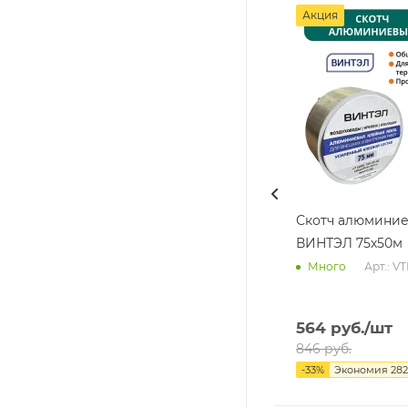
Акция
Скотч алюмини
ВИНТЭЛ 75х50м
Арт.: V
Много
564
руб.
/шт
846
руб.
-
33
%
Экономия
282