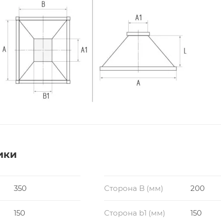
ики
350
Сторона B (мм)
200
150
Сторона b1 (мм)
150