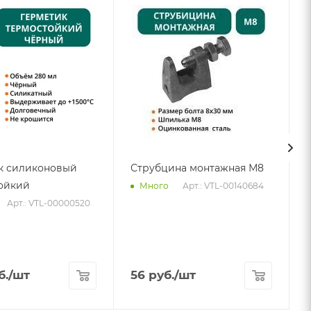
к силиконовый
Струбцина монтажная М8
ойкий
Арт.: VTL-00140684
Много
Арт.: VTL-00000520
б.
/шт
56
руб.
/шт