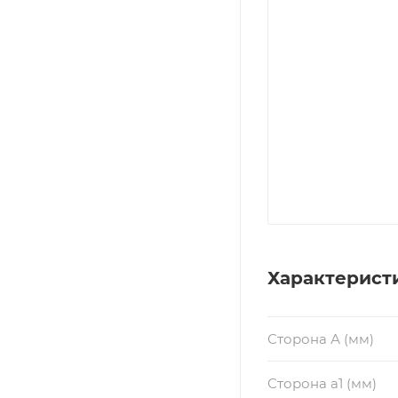
Характерист
Сторона А (мм)
Сторона a1 (мм)