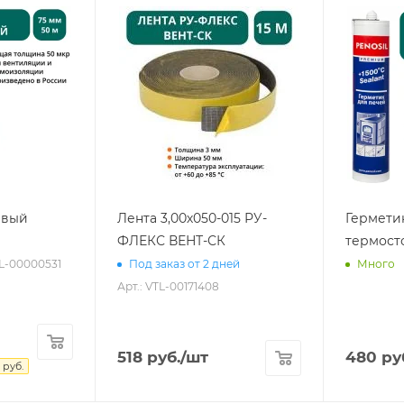
евый
Лента 3,00х050-015 РУ-
Гермети
ФЛЕКС ВЕНТ-СК
термост
TL-00000531
Под заказ от 2 дней
Много
Арт.: VTL-00171408
518
руб.
/шт
480
ру
руб.