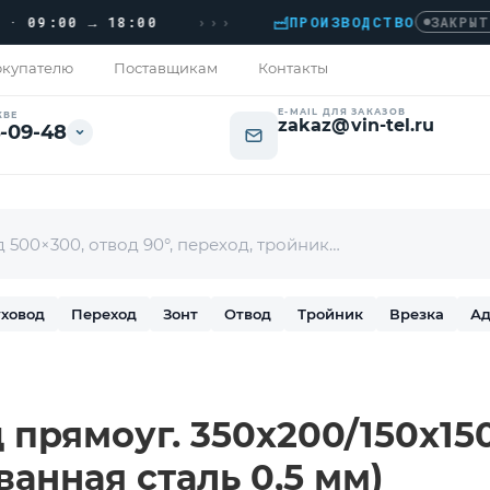
›››
9:00 → 18:00
ПРОИЗВОДСТВО
›
ЗАКРЫТО
купателю
Поставщикам
Контакты
E-MAIL ДЛЯ ЗАКАЗОВ
КВЕ
zakaz@vin-tel.ru
-09-48
ховод
Переход
Зонт
Отвод
Тройник
Врезка
Ад
прямоуг. 350х200/150х150 
ванная сталь 0,5 мм)