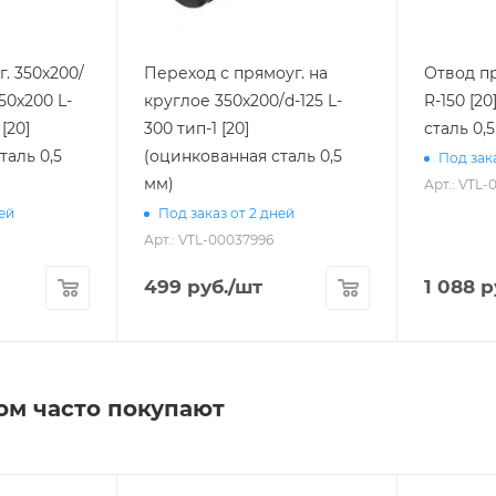
. 350х200/
Переход с прямоуг. на
Отвод пр
50х200 L-
круглое 350х200/d-125 L-
R-150 [2
300 тип-1 [20]
сталь 0,
таль 0,5
(оцинкованная сталь 0,5
Под зака
мм)
Арт.: VTL-
ней
Под заказ от 2 дней
Арт.: VTL-00037996
499
руб.
/шт
1 088
р
ом часто покупают