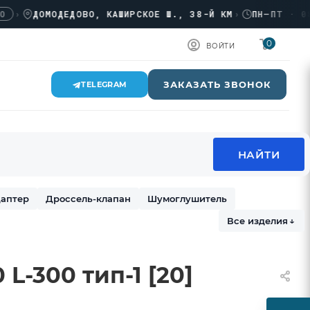
ДОМОДЕДОВО, КАШИРСКОЕ Ш., 38-Й КМ
›
ПН–ПТ · 08:00
0
ВОЙТИ
ЗАКАЗАТЬ ЗВОНОК
TELEGRAM
аптер
Дроссель-клапан
Шумоглушитель
Все изделия
↓
L-300 тип-1 [20]