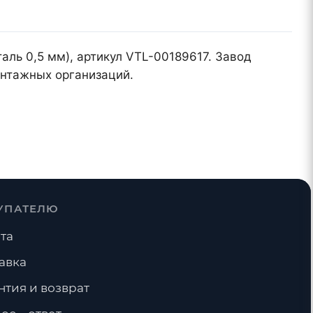
аль 0,5 мм), артикул VTL-00189617. Завод
онтажных организаций.
УПАТЕЛЮ
та
авка
нтия и возврат