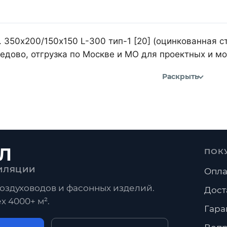
 350х200/150х150 L-300 тип-1 [20] (оцинкованная ст
дово, отгрузка по Москве и МО для проектных и м
Раскрыть
Л
ПОК
ИЛЯЦИИ
Опла
оздуховодов и фасонных изделий.
Дост
х 4000+ м².
Гара