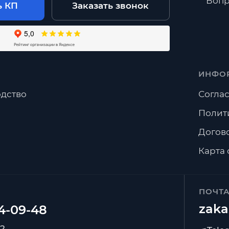
Вопр
ь КП
Заказать звонок
ИНФО
дство
Соглас
Полит
Догов
Карта 
ПОЧТ
zaka
92