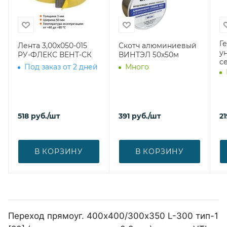
Г
Лента 3,00х050-015
Скотч алюминиевый
у
РУ-ФЛЕКС ВЕНТ-СК
ВИНТЭЛ 50х50м
с
Под заказ от 2 дней
Много
518
руб.
/шт
391
руб.
/шт
21
В КОРЗИНУ
В КОРЗИНУ
Переход прямоуг. 400х400/300х350 L-300 тип-1