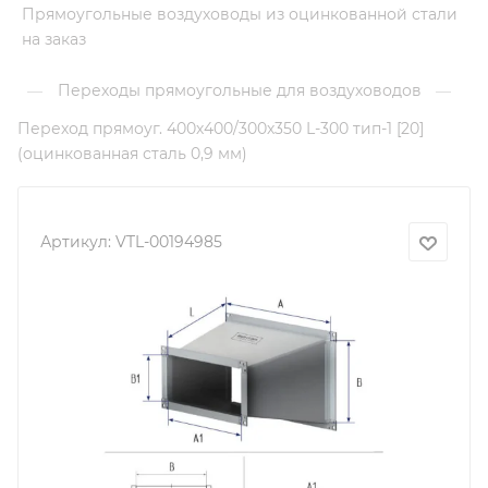
Прямоугольные воздуховоды из оцинкованной стали
на заказ
Переходы прямоугольные для воздуховодов
—
—
Переход прямоуг. 400х400/300х350 L-300 тип-1 [20]
(оцинкованная сталь 0,9 мм)
Артикул:
VTL-00194985