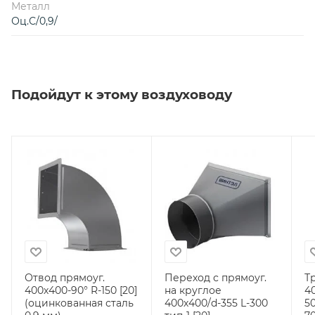
Металл
Оц.С/0,9/
Подойдут к этому воздуховоду
Отвод прямоуг.
Переход с прямоуг.
Т
400х400-90° R-150 [20]
на круглое
4
(оцинкованная сталь
400х400/d-355 L-300
5