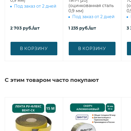
0,9 мм)
тип-1 [20]
700 врезка 
(оцинкованная сталь
(
Под заказ от 2 дней
0,9 мм)
0,
Под заказ от 2 дней
2 703
руб.
/шт
1 235
руб.
/шт
3 
В КОРЗИНУ
В КОРЗИНУ
С этим товаром часто покупают