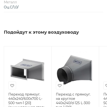
Металл
Оц.С/1,0/
Подойдут к этому воздуховоду
Переход прямоуг.
Переход с прямоуг.
П
440х240/600х700 L-
на круглое
4
500 тип-1 [20]
440х240/d-125 L-300
50