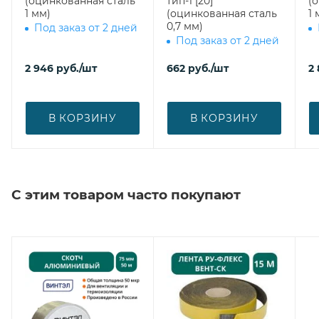
(оцинкованная сталь
тип-1 [20]
(
1 мм)
(оцинкованная сталь
1 
0,7 мм)
Под заказ от 2 дней
Под заказ от 2 дней
2 946
руб.
/шт
662
руб.
/шт
2 
В КОРЗИНУ
В КОРЗИНУ
С этим товаром часто покупают