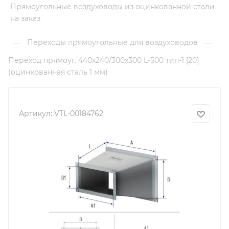
Прямоугольные воздуховоды из оцинкованной стали
на заказ
Переходы прямоугольные для воздуховодов
—
—
Переход прямоуг. 440х240/300х300 L-500 тип-1 [20]
(оцинкованная сталь 1 мм)
Артикул:
VTL-00184762