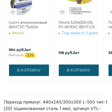
Скотч алюминиевый
Лента 3,00х050-015
П
ВИНТЭЛ 75х50м
РУ-ФЛЕКС ВЕНТ-СК
г
Много
Под заказ от 2 дней
564
руб.
/шт
518
руб.
/шт
3
846
руб.
-
33
%
В КОРЗИНУ
В КОРЗИНУ
Переход прямоуг. 440х240/300х300 L-500 тип-1
[20] (оцинкованная сталь 1 мм), артикул VTL-