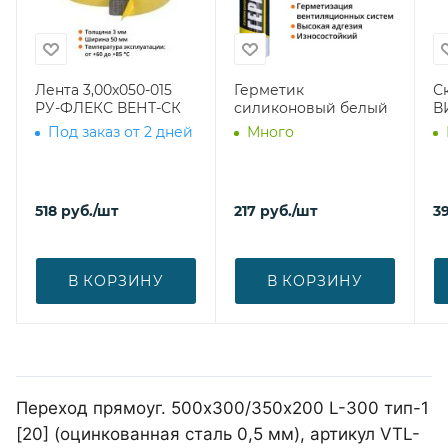
Лента 3,00х050-015
Герметик
С
РУ-ФЛЕКС ВЕНТ-СК
силиконовый белый
В
Под заказ от 2 дней
Много
518
руб.
/шт
217
руб.
/шт
39
В КОРЗИНУ
В КОРЗИНУ
Переход прямоуг. 500х300/350х200 L-300 тип-1
[20] (оцинкованная сталь 0,5 мм), артикул VTL-