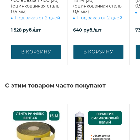
400 врезка l1-100 [20]
тип-1 [20]
(
(оцинкованная сталь
(оцинкованная сталь
0,
0,5 мм)
0,5 мм)
Под заказ от 2 дней
Под заказ от 2 дней
1 528
руб.
/шт
640
руб.
/шт
7
В КОРЗИНУ
В КОРЗИНУ
С этим товаром часто покупают