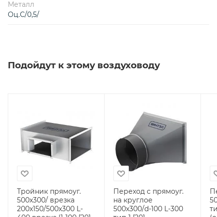
Металл
Оц.С/0,5/
Подойдут к этому воздуховоду
Тройник прямоуг.
Переход с прямоуг.
П
500х300/ врезка
на круглое
5
200х150/500х300 L-
500х300/d-100 L-300
ти