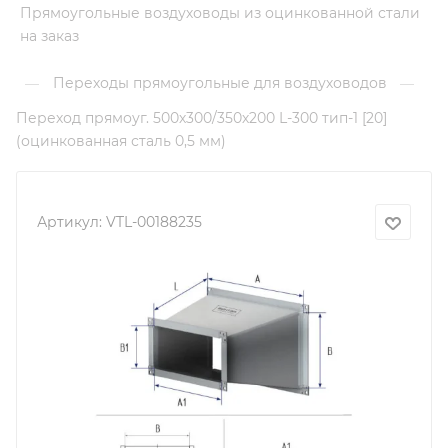
Прямоугольные воздуховоды из оцинкованной стали
на заказ
Переходы прямоугольные для воздуховодов
—
—
Переход прямоуг. 500х300/350х200 L-300 тип-1 [20]
(оцинкованная сталь 0,5 мм)
Артикул:
VTL-00188235