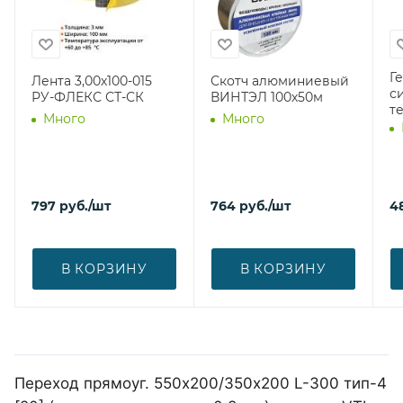
Г
Лента 3,00х100-015
Скотч алюминиевый
с
РУ-ФЛЕКС СТ-СК
ВИНТЭЛ 100х50м
т
Много
Много
797
руб.
/шт
764
руб.
/шт
4
В КОРЗИНУ
В КОРЗИНУ
Переход прямоуг. 550х200/350х200 L-300 тип-4