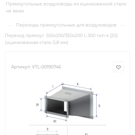
Прямоугольные воздуховоды из оцинкованной стали
на заказ
Переходы прямоугольные для воздуховодов
—
—
Переход прямоуг. 550х200/350х200 L-300 тип-4 [20]
(оцинкованная сталь 0,8 мм)
Артикул:
VTL-00190746