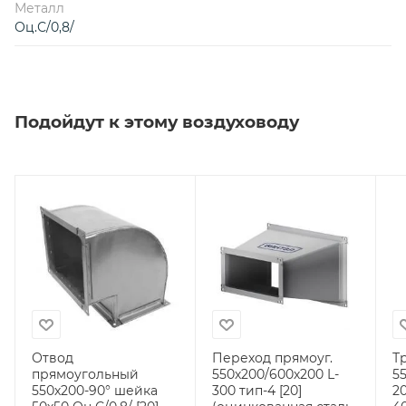
Металл
Оц.С/0,8/
Подойдут к этому воздуховоду
Отвод
Переход прямоуг.
Т
прямоугольный
550х200/600х200 L-
5
550х200-90° шейка
300 тип-4 [20]
2