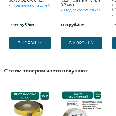
50х50 Оц.С/0,8/ [20]
(оцинкованная сталь
400 врезка
0,8 мм)
(
Под заказ от 2 дней
0,
Под заказ от 2 дней
1 987
руб.
/шт
1 118
руб.
/шт
1 
В КОРЗИНУ
В КОРЗИНУ
С этим товаром часто покупают