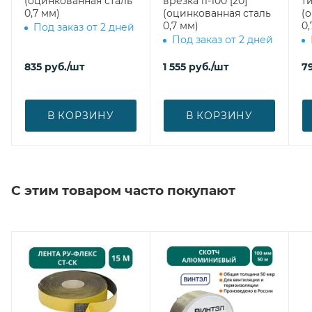
(оцинкованная сталь
врезка l1-100 [20]
ти
0,7 мм)
(оцинкованная сталь
(
0,7 мм)
0,
Под заказ от 2 дней
Под заказ от 2 дней
835
руб.
/шт
1 555
руб.
/шт
7
В КОРЗИНУ
В КОРЗИНУ
С этим товаром часто покупают