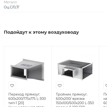
Металл
Оц.С/0,7/
Подойдут к этому воздуховоду
Переход прямоуг.
Тройник прямоуг.
П
600х200/175х175 L-300
600х200/ врезка
н
тип-1 [20]
150х100/600х200 L-350
6