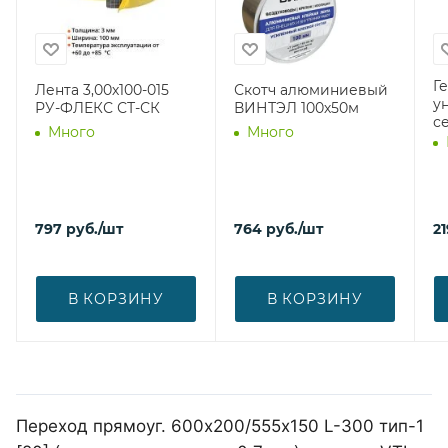
Г
Лента 3,00х100-015
Скотч алюминиевый
у
РУ-ФЛЕКС СТ-СК
ВИНТЭЛ 100х50м
с
Много
Много
797
руб.
/шт
764
руб.
/шт
21
В КОРЗИНУ
В КОРЗИНУ
Переход прямоуг. 600х200/555х150 L-300 тип-1