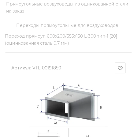
Прямоугольные воздуховоды из оцинкованной стали
на заказ
Переходы прямоугольные для воздуховодов
—
—
Переход прямоуг. 600х200/555х150 L-300 тип-1 [20]
(оцинкованная сталь 0,7 мм)
Артикул:
VTL-00191850