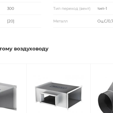
300
Тип переход (вент)
тип-1
[20]
Металл
Оц.С/0,7
тому воздуховоду