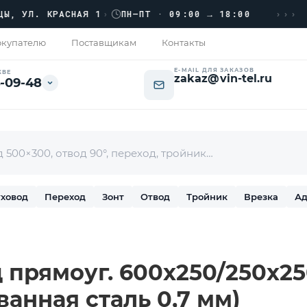
›››
Л. КРАСНАЯ 1
›
ПН–ПТ · 09:00 → 18:00
купателю
Поставщикам
Контакты
E-MAIL ДЛЯ ЗАКАЗОВ
КВЕ
zakaz@vin-tel.ru
-09-48
ховод
Переход
Зонт
Отвод
Тройник
Врезка
Ад
прямоуг. 600х250/250х250
ванная сталь 0,7 мм)