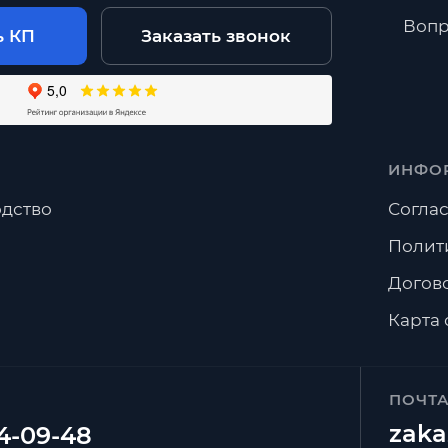
Вопр
ь КП
Заказать звонок
ИНФО
дство
Соглас
Полит
Догов
Карта 
ПОЧТ
zaka