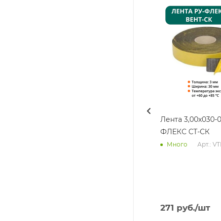
Лента 3,00х030-0
ФЛЕКС СТ-СК
Арт.: V
Много
271
руб.
/шт