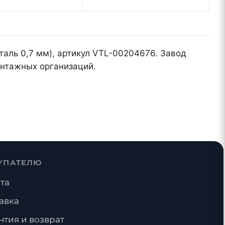
таль 0,7 мм), артикул VTL-00204676. Завод
онтажных организаций.
УПАТЕЛЮ
та
авка
нтия и возврат