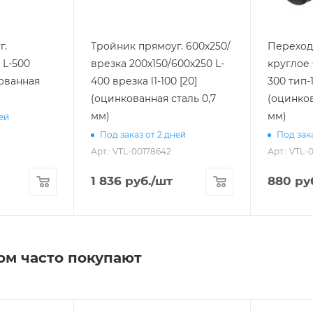
г.
Тройник прямоуг. 600х250/
Переход 
 L-500
врезка 200х150/600х250 L-
круглое 
кованная
400 врезка l1-100 [20]
300 тип-1
(оцинкованная сталь 0,7
(оцинков
мм)
мм)
ней
Под заказ от 2 дней
Под зака
Арт.: VTL-00178642
Арт.: VTL-
1 836
руб.
/шт
880
ру
ом часто покупают