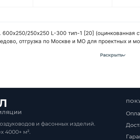
 600х250/250х250 L-300 тип-1 [20] (оцинкованная с
дово, отгрузка по Москве и МО для проектных и м
Раскрыть
Л
ПОК
ИЛЯЦИИ
Опла
оздуховодов и фасонных изделий.
Дост
х 4000+ м².
Гара