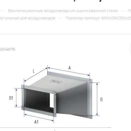
—
—
Вентиляционные воздуховоды из оцинкованной стали
П
—
угольные для воздуховодов
Переход прямоуг. 600х250/250х250
0204676