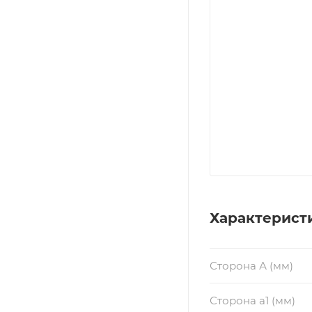
Характерист
Сторона А (мм)
Сторона a1 (мм)