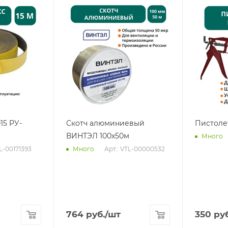
15 РУ-
Скотч алюминиевый
Пистоле
ВИНТЭЛ 100х50м
Много
TL-00171393
Арт.: VTL-00000532
Много
764
руб.
/шт
350
руб