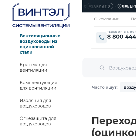
ОФИС
›
ЛЮБЕРЦЫ, У
ЗАКРЫТО
О компании
По
ТЕЛЕФОН В МОС
Вентиляционные
8 800 444
воздуховоды из
оцинкованной
стали
Крепеж для
вентиляции
Комплектующие
Часто ищут:
Возду
для вентиляции
Изоляция для
воздуховодов
Переход 
Огнезащита для
воздуховодов
(оцинко