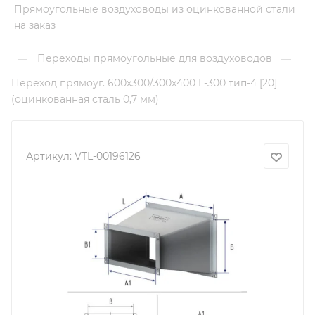
Прямоугольные воздуховоды из оцинкованной стали
на заказ
Переходы прямоугольные для воздуховодов
—
—
Переход прямоуг. 600х300/300х400 L-300 тип-4 [20]
(оцинкованная сталь 0,7 мм)
Артикул:
VTL-00196126