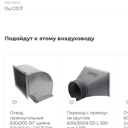
Металл
Оц.С/0,7/
Подойдут к этому воздуховоду
Отвод
Переход с прямоуг.
О
прямоугольный
на круглое
60
600х300-30° шейка
600х300/d-125 L-300
(