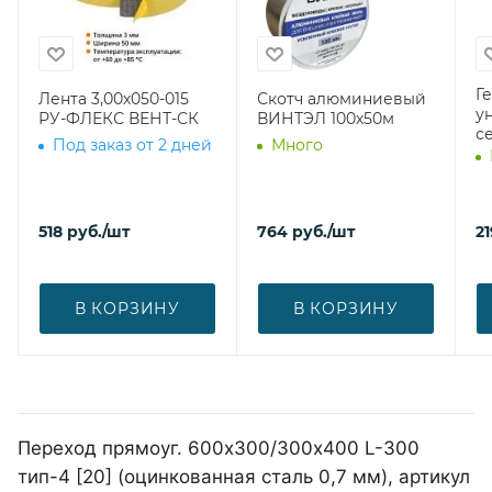
Г
Лента 3,00х050-015
Скотч алюминиевый
у
РУ-ФЛЕКС ВЕНТ-СК
ВИНТЭЛ 100х50м
с
Под заказ от 2 дней
Много
518
руб.
/шт
764
руб.
/шт
21
В КОРЗИНУ
В КОРЗИНУ
Переход прямоуг. 600х300/300х400 L-300
тип-4 [20] (оцинкованная сталь 0,7 мм), артикул