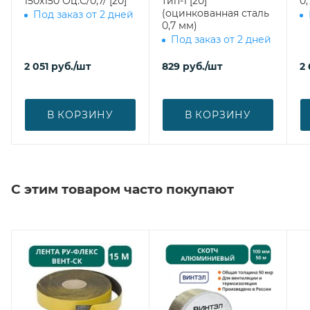
150х150 Оц.С/0,7/ [20]
тип-1 [20]
0,
(оцинкованная сталь
Под заказ от 2 дней
0,7 мм)
Под заказ от 2 дней
2 051
руб.
/шт
829
руб.
/шт
2
В КОРЗИНУ
В КОРЗИНУ
С этим товаром часто покупают