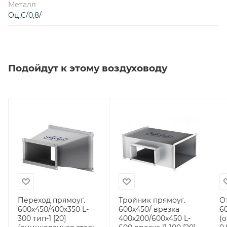
Металл
Оц.С/0,8/
Подойдут к этому воздуховоду
Переход прямоуг.
Тройник прямоуг.
О
600х450/400х350 L-
600х450/ врезка
60
300 тип-1 [20]
400х200/600х450 L-
(