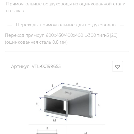
Прямоугольные воздуховоды из оцинкованной стали
на заказ
Переходы прямоугольные для воздуховодов
—
—
Переход прямоуг. 600х450/400х400 L-300 тип-5 [20]
(оцинкованная сталь 0,8 мм)
Артикул:
VTL-00199655