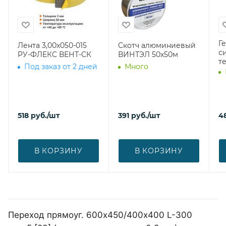
Г
Лента 3,00х050-015
Скотч алюминиевый
с
РУ-ФЛЕКС ВЕНТ-СК
ВИНТЭЛ 50х50м
т
Под заказ от 2 дней
Много
518
руб.
/шт
391
руб.
/шт
4
В КОРЗИНУ
В КОРЗИНУ
Переход прямоуг. 600х450/400х400 L-300