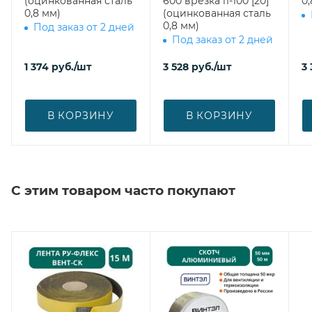
(оцинкованная сталь
600 врезка l1-100 [20]
0,
0,8 мм)
(оцинкованная сталь
0,8 мм)
Под заказ от 2 дней
Под заказ от 2 дней
1 374
руб.
/шт
3 528
руб.
/шт
3
В КОРЗИНУ
В КОРЗИНУ
С этим товаром часто покупают