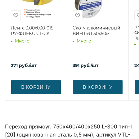
Г
Лента 3,00х030-015
Скотч алюминиевый
с
РУ-ФЛЕКС СТ-СК
ВИНТЭЛ 50х50м
п
Много
Много
271
руб.
/шт
391
руб.
/шт
2
В КОРЗИНУ
В КОРЗИНУ
Переход прямоуг. 750х460/400х250 L-300 тип-1
[20] (оцинкованная сталь 0,5 мм), артикул VTL-