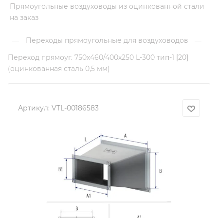
Прямоугольные воздуховоды из оцинкованной стали
на заказ
Переходы прямоугольные для воздуховодов
—
—
Переход прямоуг. 750х460/400х250 L-300 тип-1 [20]
(оцинкованная сталь 0,5 мм)
Артикул:
VTL-00186583