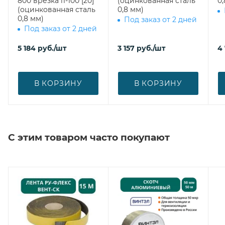
800 врезка l1-100 [20]
(оцинкованная сталь
0,
(оцинкованная сталь
0,8 мм)
0,8 мм)
Под заказ от 2 дней
Под заказ от 2 дней
5 184
руб.
/шт
3 157
руб.
/шт
4
В КОРЗИНУ
В КОРЗИНУ
С этим товаром часто покупают