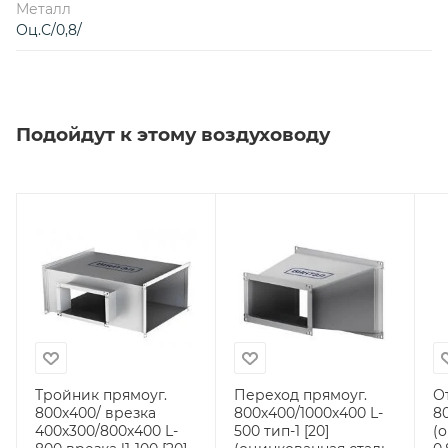
Металл
Оц.С/0,8/
Подойдут к этому воздуховоду
Тройник прямоуг.
Переход прямоуг.
О
800х400/ врезка
800х400/1000х400 L-
80
400х300/800х400 L-
500 тип-1 [20]
(