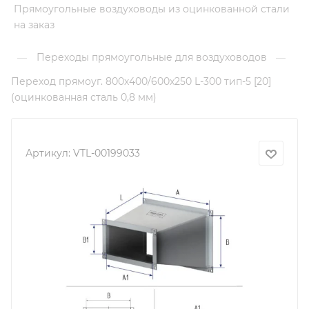
Прямоугольные воздуховоды из оцинкованной стали
на заказ
Переходы прямоугольные для воздуховодов
—
—
Переход прямоуг. 800х400/600х250 L-300 тип-5 [20]
(оцинкованная сталь 0,8 мм)
Артикул:
VTL-00199033