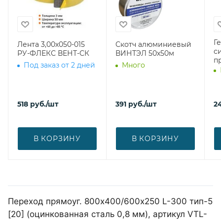
Г
Лента 3,00х050-015
Скотч алюминиевый
с
РУ-ФЛЕКС ВЕНТ-СК
ВИНТЭЛ 50х50м
п
Под заказ от 2 дней
Много
518
руб.
/шт
391
руб.
/шт
2
В КОРЗИНУ
В КОРЗИНУ
Переход прямоуг. 800х400/600х250 L-300 тип-5
[20] (оцинкованная сталь 0,8 мм), артикул VTL-