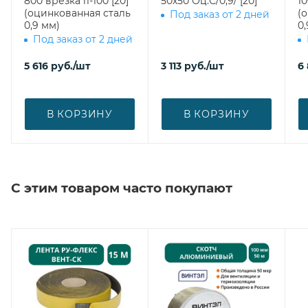
800 врезка l1-100 [20]
50х50 Оц.С/0,9/ [20]
1000 врез
(оцинкованная сталь
(
Под заказ от 2 дней
0,9 мм)
0,
Под заказ от 2 дней
5 616
руб.
/шт
3 113
руб.
/шт
6
В КОРЗИНУ
В КОРЗИНУ
С этим товаром часто покупают