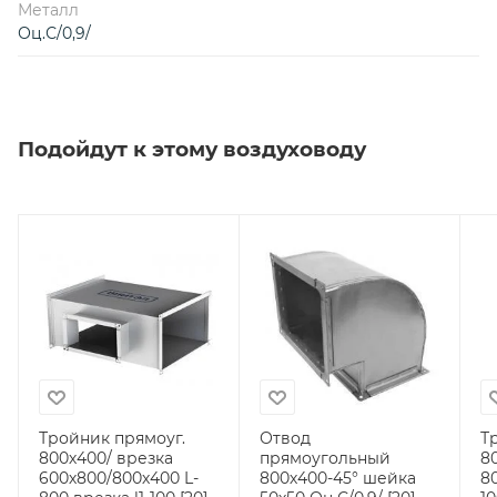
Металл
Оц.С/0,9/
Подойдут к этому воздуховоду
Тройник прямоуг.
Отвод
Т
800х400/ врезка
прямоугольный
8
600х800/800х400 L-
800х400-45° шейка
8