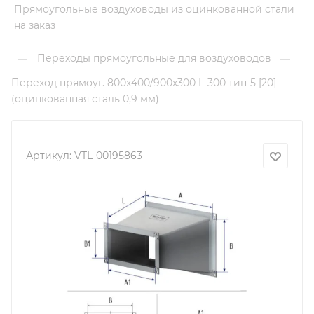
Прямоугольные воздуховоды из оцинкованной стали
на заказ
Переходы прямоугольные для воздуховодов
—
—
Переход прямоуг. 800х400/900х300 L-300 тип-5 [20]
(оцинкованная сталь 0,9 мм)
Артикул:
VTL-00195863