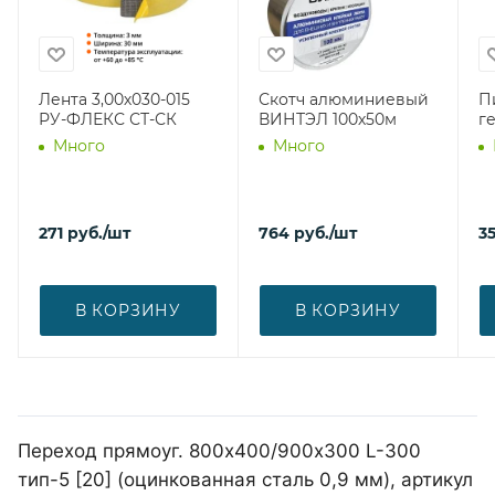
Лента 3,00х030-015
Скотч алюминиевый
П
РУ-ФЛЕКС СТ-СК
ВИНТЭЛ 100х50м
г
Много
Много
271
руб.
/шт
764
руб.
/шт
3
В КОРЗИНУ
В КОРЗИНУ
Переход прямоуг. 800х400/900х300 L-300
тип-5 [20] (оцинкованная сталь 0,9 мм), артикул