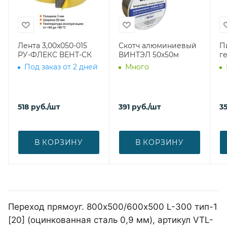
Лента 3,00х050-015
Скотч алюминиевый
П
РУ-ФЛЕКС ВЕНТ-СК
ВИНТЭЛ 50х50м
г
Под заказ от 2 дней
Много
518
руб.
/шт
391
руб.
/шт
3
В КОРЗИНУ
В КОРЗИНУ
Переход прямоуг. 800х500/600х500 L-300 тип-1
[20] (оцинкованная сталь 0,9 мм), артикул VTL-