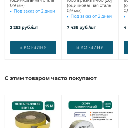
(оцинкованная сталь
1000 врезка l1-100 [20]
600 врезка
0,9 мм)
(оцинкованная сталь
(
0,9 мм)
0,
Под заказ от 2 дней
Под заказ от 2 дней
2 263
руб.
/шт
7 436
руб.
/шт
4
В КОРЗИНУ
В КОРЗИНУ
С этим товаром часто покупают