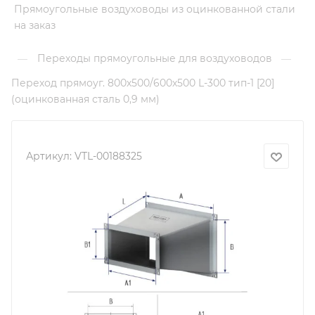
Прямоугольные воздуховоды из оцинкованной стали
на заказ
Переходы прямоугольные для воздуховодов
—
—
Переход прямоуг. 800х500/600х500 L-300 тип-1 [20]
(оцинкованная сталь 0,9 мм)
Артикул:
VTL-00188325