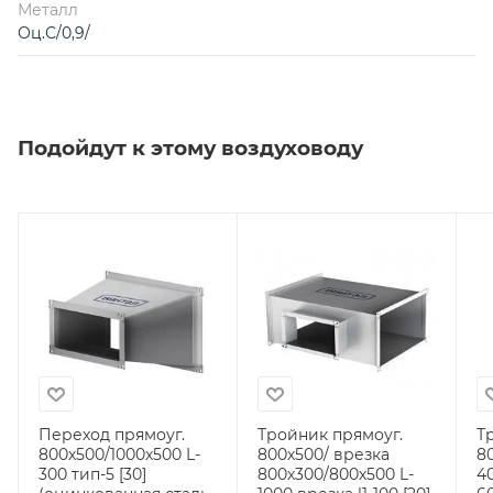
Металл
Оц.С/0,9/
Подойдут к этому воздуховоду
Переход прямоуг.
Тройник прямоуг.
Т
800х500/1000х500 L-
800х500/ врезка
8
300 тип-5 [30]
800х300/800х500 L-
4