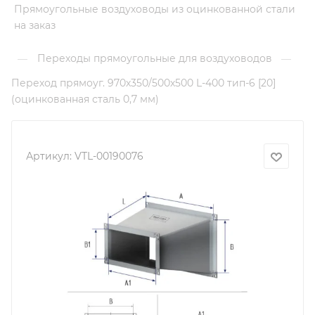
Прямоугольные воздуховоды из оцинкованной стали
на заказ
Переходы прямоугольные для воздуховодов
—
—
Переход прямоуг. 970х350/500х500 L-400 тип-6 [20]
(оцинкованная сталь 0,7 мм)
Артикул:
VTL-00190076