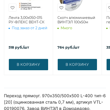
Лента 3,00х050-015
Скотч алюминиевый
П
РУ-ФЛЕКС ВЕНТ-СК
ВИНТЭЛ 100х50м
г
Под заказ от 2 дней
Много
518
руб.
/шт
764
руб.
/шт
3
В КОРЗИНУ
В КОРЗИНУ
Переход прямоуг. 970х350/500х500 L-400 тип-6
[20] (оцинкованная сталь 0,7 мм), артикул VTL-
00190076. Завод ВИНТЭЛ в Домодедово,