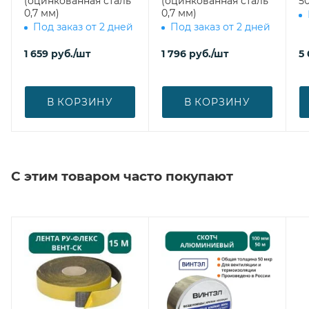
(оцинкованная сталь
(оцинкованная сталь
50
0,7 мм)
0,7 мм)
Под заказ от 2 дней
Под заказ от 2 дней
1 659
руб.
/шт
1 796
руб.
/шт
5
В КОРЗИНУ
В КОРЗИНУ
С этим товаром часто покупают