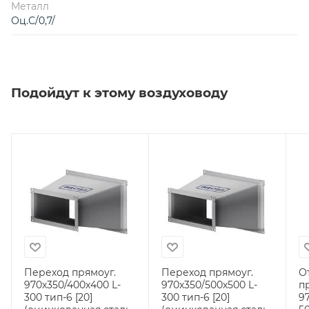
Металл
Оц.С/0,7/
Подойдут к этому воздуховоду
Переход прямоуг.
Переход прямоуг.
О
970х350/400х400 L-
970х350/500х500 L-
п
300 тип-6 [20]
300 тип-6 [20]
9