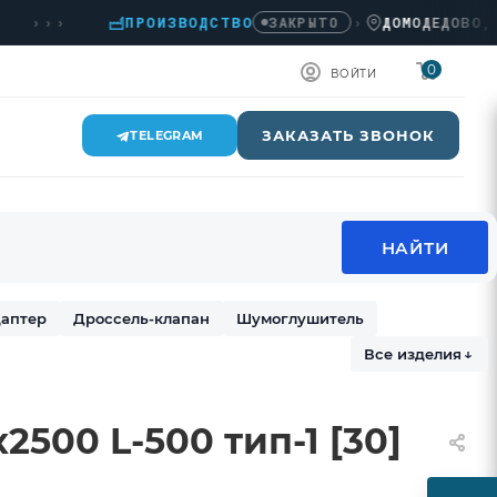
››
ПРОИЗВОДСТВО
›
ДОМОДЕДОВО, КАШИ
ЗАКРЫТО
0
ВОЙТИ
ЗАКАЗАТЬ ЗВОНОК
TELEGRAM
аптер
Дроссель-клапан
Шумоглушитель
Все изделия
↓
2500 L-500 тип-1 [30]