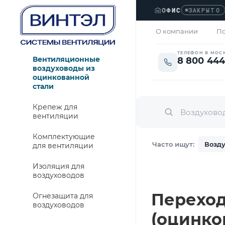
ОФИС
›
Л
ЗАКРЫТО
О компании
По
ТЕЛЕФОН В МОС
Вентиляционные
8 800 444
воздуховоды из
оцинкованной
стали
Крепеж для
вентиляции
Комплектующие
Часто ищут:
Возду
для вентиляции
Изоляция для
воздуховодов
Переход 
Огнезащита для
воздуховодов
(оцинко