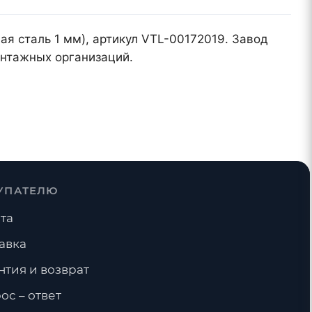
ая сталь 1 мм), артикул VTL-00172019. Завод
онтажных организаций.
УПАТЕЛЮ
та
авка
нтия и возврат
ос – ответ