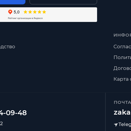
ИНФО
дство
Соглас
Полит
Догов
Карта 
ПОЧТ
zaka
92