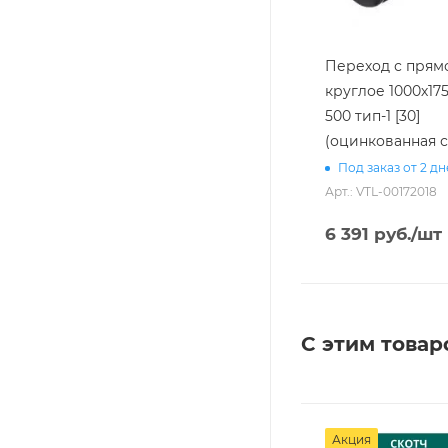
Переход с прямо
круглое 1000х175
500 тип-1 [30]
(оцинкованная с
Под заказ от 2 д
Арт.: VTL-00172018
6 391
руб.
/шт
С этим товар
Акция