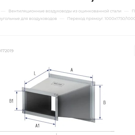
—
—
Вентиляционные воздуховоды из оцинкованной стали
П
—
угольные для воздуховодов
Переход прямоуг. 1000х1750/1000х
0172019