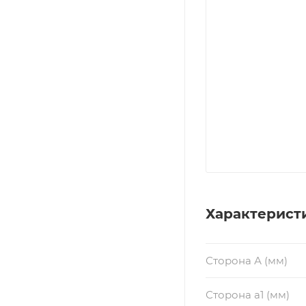
Характерист
Сторона А (мм)
Сторона a1 (мм)