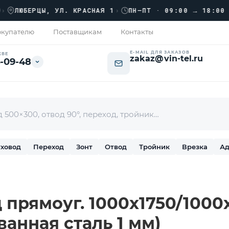
›
ЮБЕРЦЫ, УЛ. КРАСНАЯ 1
›
ПН–ПТ · 09:00 → 18:00
купателю
Поставщикам
Контакты
E-MAIL ДЛЯ ЗАКАЗОВ
КВЕ
zakaz@vin-tel.ru
-09-48
ховод
Переход
Зонт
Отвод
Тройник
Врезка
Ад
прямоуг. 1000х1750/1000х
ванная сталь 1 мм)