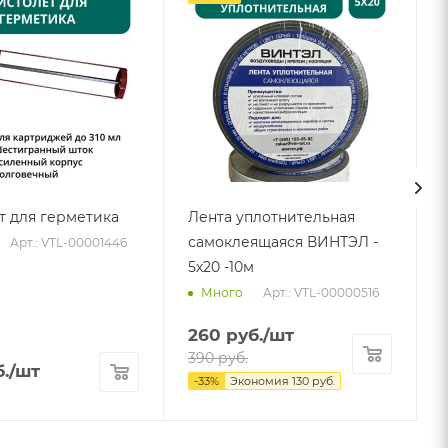
т для герметика
Лента уплотнительная
самоклеящаяся ВИНТЭЛ -
Арт.: VTL-00001446
5х20 -10м
Арт.: VTL-00000516
Много
260
руб.
/шт
390
руб.
.
/шт
-
33
%
Экономия
130
руб.