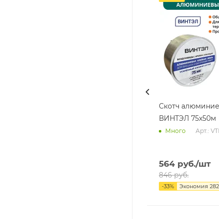
Скотч алюмини
ВИНТЭЛ 75х50м
Арт.: V
Много
564
руб.
/шт
846
руб.
-
33
%
Экономия
282