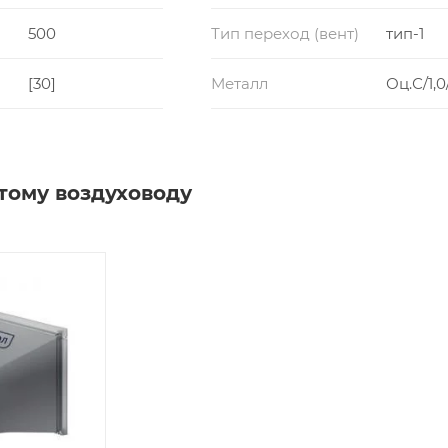
500
Тип переход (вент)
тип-1
[30]
Металл
Оц.С/1,0
тому воздуховоду