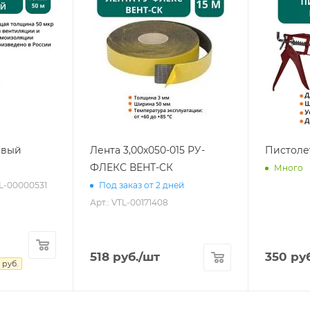
евый
Лента 3,00х050-015 РУ-
Пистоле
ФЛЕКС ВЕНТ-СК
Много
TL-00000531
Под заказ от 2 дней
Арт.: VTL-00171408
518
руб.
/шт
350
руб
руб.