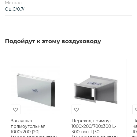
Металл
Оц.С/0,7/
Подойдут к этому воздуховоду
Заглушка
Переход прямоуг.
П
прямоугольная
1000х200/700х300 L-
н
1000х200 [20]
300 тип-1 [30]
10