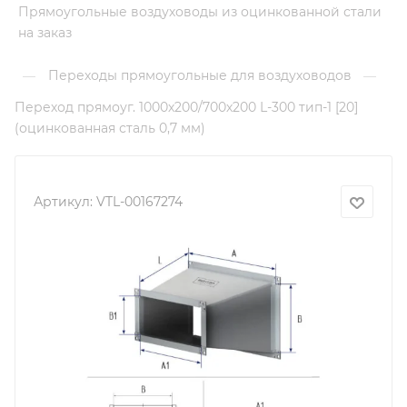
Прямоугольные воздуховоды из оцинкованной стали
на заказ
Переходы прямоугольные для воздуховодов
—
—
Переход прямоуг. 1000х200/700х200 L-300 тип-1 [20]
(оцинкованная сталь 0,7 мм)
Артикул:
VTL-00167274