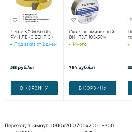
Лента 3,00х050-015
Скотч алюминиевый
П
РУ-ФЛЕКС ВЕНТ-СК
ВИНТЭЛ 100х50м
г
Под заказ от 2 дней
Много
518
руб.
/шт
764
руб.
/шт
3
В КОРЗИНУ
В КОРЗИНУ
Переход прямоуг. 1000х200/700х200 L-300