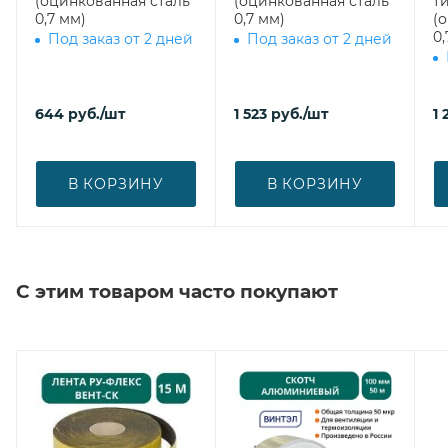
(оцинкованная сталь
(оцинкованная сталь
ти
0,7 мм)
0,7 мм)
(
0,
Под заказ от 2 дней
Под заказ от 2 дней
644
руб.
/шт
1 523
руб.
/шт
1 
В КОРЗИНУ
В КОРЗИНУ
С этим товаром часто покупают