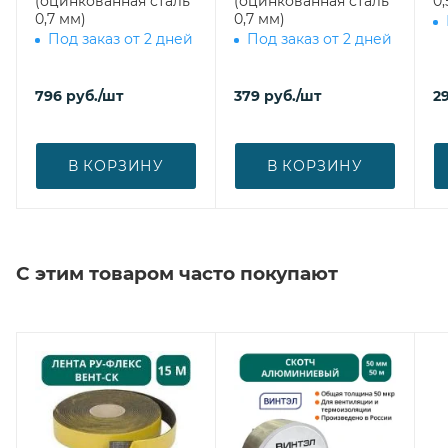
(оцинкованная сталь
(оцинкованная сталь
0,
0,7 мм)
0,7 мм)
Под заказ от 2 дней
Под заказ от 2 дней
796
руб.
/шт
379
руб.
/шт
2
В КОРЗИНУ
В КОРЗИНУ
С этим товаром часто покупают