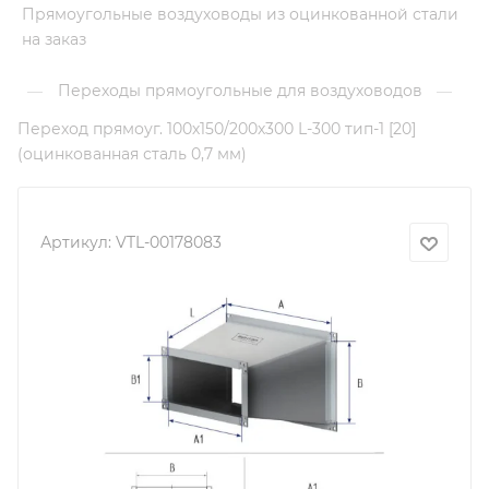
Прямоугольные воздуховоды из оцинкованной стали
на заказ
Переходы прямоугольные для воздуховодов
—
—
Переход прямоуг. 100х150/200х300 L-300 тип-1 [20]
(оцинкованная сталь 0,7 мм)
Артикул:
VTL-00178083