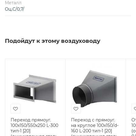
Металл
Оц.С/0,7/
Подойдут к этому воздуховоду
Переход прямоуг.
Переход с прямоуг.
О
100х150/550х250 L-300
на круглое 100х150/d-
10
тип-1 [20]
160 L-200 тип-1 [20]
(