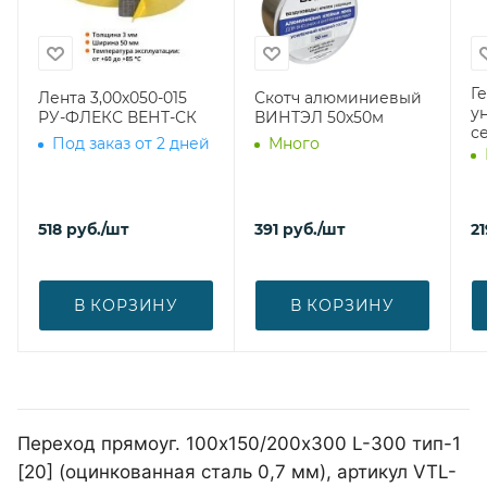
Г
Лента 3,00х050-015
Скотч алюминиевый
у
РУ-ФЛЕКС ВЕНТ-СК
ВИНТЭЛ 50х50м
с
Под заказ от 2 дней
Много
518
руб.
/шт
391
руб.
/шт
21
В КОРЗИНУ
В КОРЗИНУ
Переход прямоуг. 100х150/200х300 L-300 тип-1
[20] (оцинкованная сталь 0,7 мм), артикул VTL-