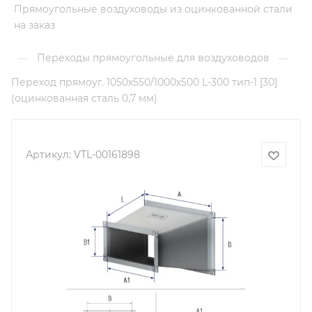
Прямоугольные воздуховоды из оцинкованной стали
на заказ
Переходы прямоугольные для воздуховодов
—
—
Переход прямоуг. 1050х550/1000х500 L-300 тип-1 [30]
(оцинкованная сталь 0,7 мм)
Артикул:
VTL-00161898