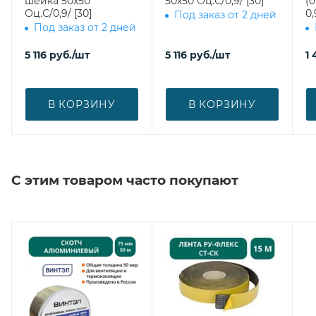
шейка 50х50
50х50 Оц.С/0,9/ [30]
(
Оц.С/0,9/ [30]
0,
Под заказ от 2 дней
Под заказ от 2 дней
5 116
руб.
/шт
5 116
руб.
/шт
1 
В КОРЗИНУ
В КОРЗИНУ
С этим товаром часто покупают