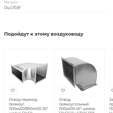
Металл
Оц.С/0,9/
Подойдут к этому воздуховоду
Отвод-переход
Отвод
З
прямоуг.
прямоугольный
п
1100х400/890х400-25°
1100х400-45° шейка
11