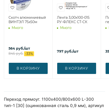
Скотч алюминиевый
Лента 3,00х100-015
П
ВИНТЭЛ 75х50м
РУ-ФЛЕКС СТ-СК
г
Много
Много
564
руб.
/шт
797
руб.
/шт
3
846
руб.
-
33
%
В КОРЗИНУ
В КОРЗИНУ
Переход прямоуг. 1100х400/800х600 L-300
тип-1 [30] (оцинкованная сталь 0,9 мм), артикул