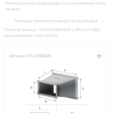
Прямоугольные воздуховоды из оцинкованной стали
на заказ
Переходы прямоугольные для воздуховодов
—
—
Переход прямоуг. 1100х400/800х600 L-300 тип-1 [30]
(оцинкованная сталь 0,9 мм)
Артикул:
VTL-00182528