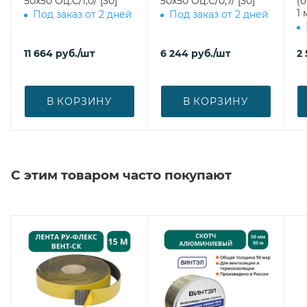
50х50 Оц.С/1,0/ [30]
50х50 Оц.С/0,7/ [30]
(
1 
Под заказ от 2 дней
Под заказ от 2 дней
11 664
руб.
/шт
6 244
руб.
/шт
2 
В КОРЗИНУ
В КОРЗИНУ
С этим товаром часто покупают