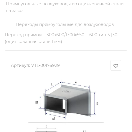
Прямоугольные воздуховоды из оцинкованной стали
на заказ
Переходы прямоугольные для воздуховодов
—
—
Переход прямоуг. 1300х600/1300х550 L-600 тип-5 [30]
(оцинкованная сталь 1 мм)
Артикул:
VTL-00176929