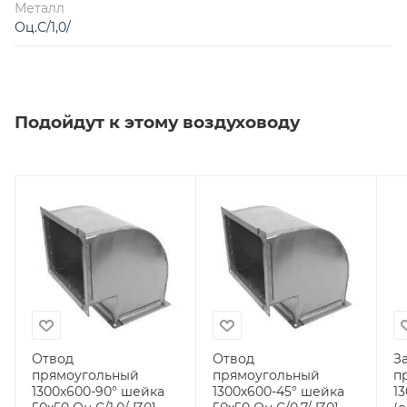
Металл
Оц.С/1,0/
Подойдут к этому воздуховоду
Отвод
Отвод
З
прямоугольный
прямоугольный
п
1300х600-90° шейка
1300х600-45° шейка
13