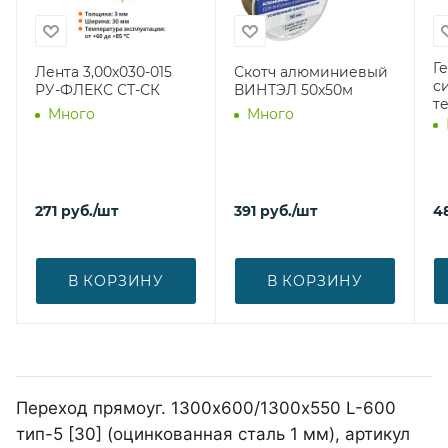
Г
Лента 3,00х030-015
Скотч алюминиевый
с
РУ-ФЛЕКС СТ-СК
ВИНТЭЛ 50х50м
т
Много
Много
271
руб.
/шт
391
руб.
/шт
4
В КОРЗИНУ
В КОРЗИНУ
Переход прямоуг. 1300х600/1300х550 L-600
тип-5 [30] (оцинкованная сталь 1 мм), артикул