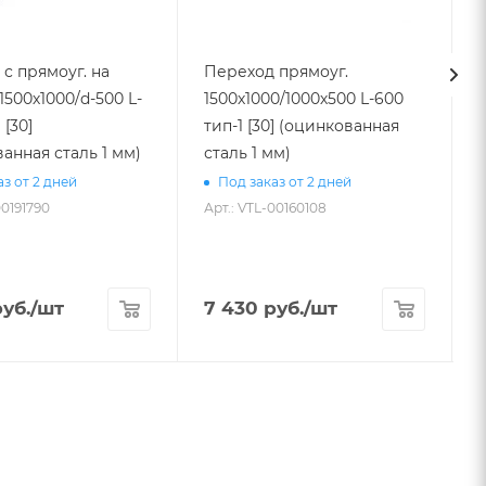
с прямоуг. на
Переход прямоуг.
1500х1000/d-500 L-
1500х1000/1000х500 L-600
9
 [30]
тип-1 [30] (оцинкованная
анная сталь 1 мм)
сталь 1 мм)
з от 2 дней
Под заказ от 2 дней
00191790
Арт.: VTL-00160108
А
уб.
/шт
7 430
руб.
/шт