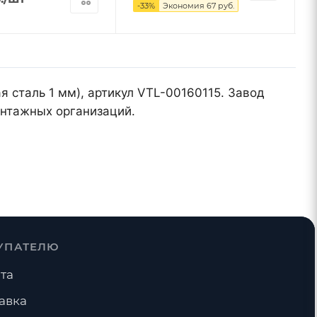
-
33
%
Экономия
67
руб.
я сталь 1 мм), артикул VTL-00160115. Завод
онтажных организаций.
УПАТЕЛЮ
та
авка