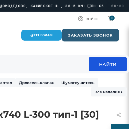
ДЕДОВО, КАШИРСКОЕ Ш., 38-Й КМ
›
ПН–СБ · 08:00 → 17:
0
ВОЙТИ
ЗАКАЗАТЬ ЗВОНОК
TELEGRAM
аптер
Дроссель-клапан
Шумоглушитель
Все изделия
↓
740 L-300 тип-1 [30]