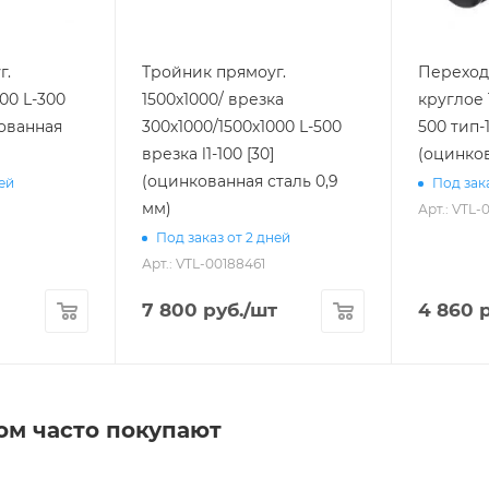
г.
Тройник прямоуг.
Переход 
00 L-300
1500х1000/ врезка
круглое 
кованная
300х1000/1500х1000 L-500
500 тип-1
врезка l1-100 [30]
(оцинков
(оцинкованная сталь 0,9
ней
Под зака
мм)
Арт.: VTL-
Под заказ от 2 дней
Арт.: VTL-00188461
7 800
руб.
/шт
4 860
р
ом часто покупают