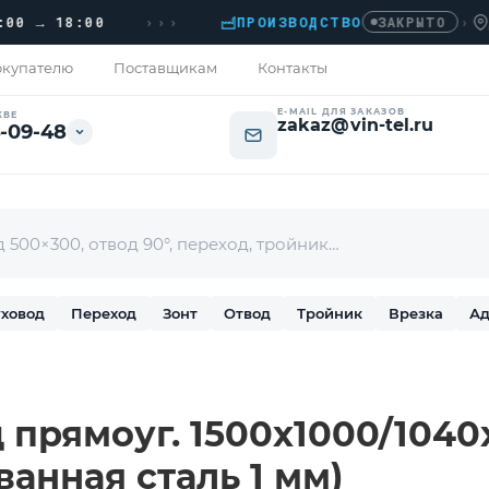
›››
→ 18:00
ПРОИЗВОДСТВО
›
ДОМО
ЗАКРЫТО
купателю
Поставщикам
Контакты
E-MAIL ДЛЯ ЗАКАЗОВ
КВЕ
zakaz@vin-tel.ru
-09-48
ховод
Переход
Зонт
Отвод
Тройник
Врезка
Ад
прямоуг. 1500х1000/1040х
ванная сталь 1 мм)