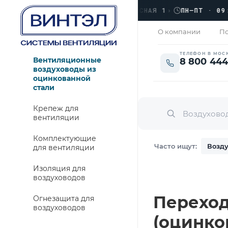
›
ЛЮБЕРЦЫ, УЛ. КРАСНАЯ 1
›
ПН–ПТ · 09:00 
АКРЫТО
О компании
По
ТЕЛЕФОН В МОС
Вентиляционные
8 800 444
воздуховоды из
оцинкованной
стали
Крепеж для
вентиляции
Комплектующие
Часто ищут:
Возду
для вентиляции
Изоляция для
воздуховодов
Переход 
Огнезащита для
воздуховодов
(оцинко