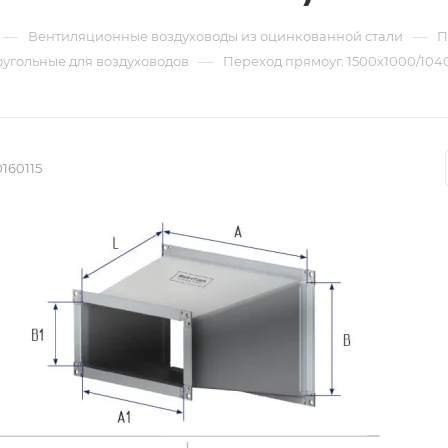
—
—
Вентиляционные воздуховоды из оцинкованной стали
П
—
угольные для воздуховодов
Переход прямоуг. 1500х1000/1040х
160115