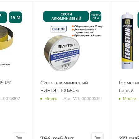
15 РУ-
Скотч алюминиевый
Гермети
ВИНТЭЛ 100х50м
белый
TL-00168817
Арт.: VTL-00000532
Много
Много
764
руб.
/шт
217
руб