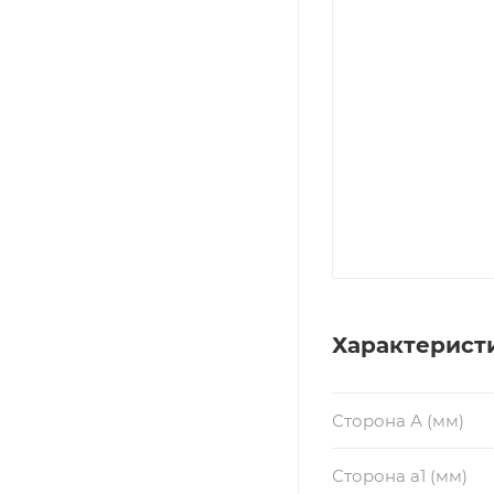
Характерист
Сторона А (мм)
Сторона a1 (мм)