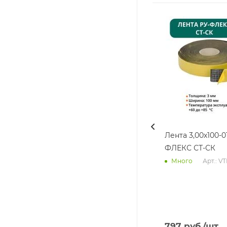
Лента 3,00х100-0
ФЛЕКС СТ-СК
Арт.: V
Много
797
руб.
/шт