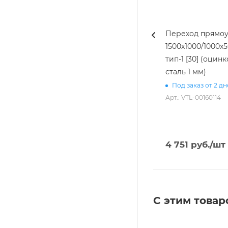
Переход прямоу
1500х1000/1000х5
тип-1 [30] (оцин
сталь 1 мм)
Под заказ от 2 д
Арт.: VTL-00160114
4 751
руб.
/шт
С этим товар