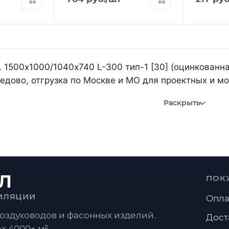
 1500х1000/1040х740 L-300 тип-1 [30] (оцинкованна
дово, отгрузка по Москве и МО для проектных и м
Раскрыть
Л
ПОК
ИЛЯЦИИ
Опла
оздуховодов и фасонных изделий.
Дост
х 4000+ м².