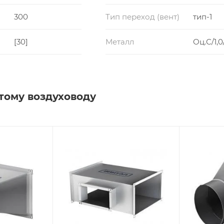
300
Тип переход (вент)
тип-1
[30]
Металл
Оц.С/1,0
тому воздуховоду