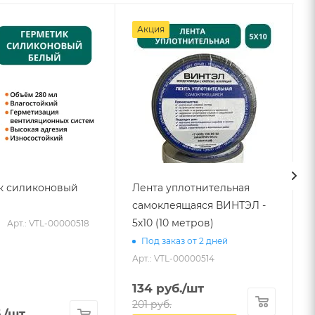
Акция
к силиконовый
Лента уплотнительная
самоклеящаяся ВИНТЭЛ -
5х10 (10 метров)
Арт.: VTL-00000518
Под заказ от 2 дней
Арт.: VTL-00000514
134
руб.
/шт
201
руб.
.
/шт