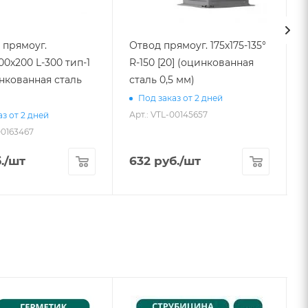
 прямоуг.
Отвод прямоуг. 175х175-135°
200х200 L-300 тип-1
R-150 [20] (оцинкованная
инкованная сталь
сталь 0,5 мм)
Под заказ от 2 дней
Арт.: VTL-00145657
з от 2 дней
00163467
А
.
/шт
632
руб.
/шт