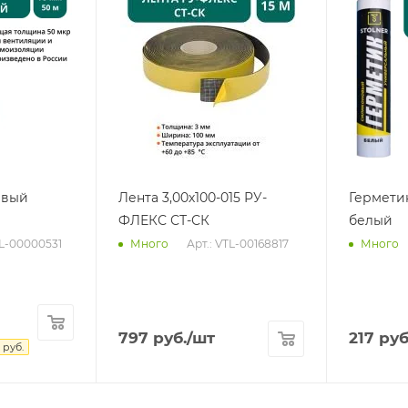
евый
Лента 3,00х100-015 РУ-
Гермети
ФЛЕКС СТ-СК
белый
TL-00000531
Арт.: VTL-00168817
Много
Много
797
руб.
/шт
217
руб
руб.