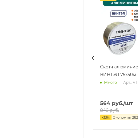
Скотч алюмини
ВИНТЭЛ 75х50м
Арт.: V
Много
564
руб.
/шт
846
руб.
-
33
%
Экономия
282