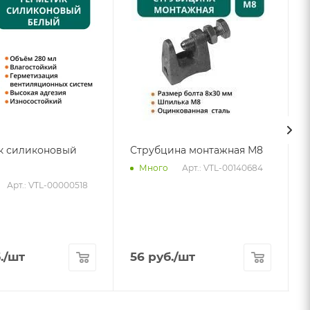
к силиконовый
Струбцина монтажная М8
Арт.: VTL-00140684
Много
Арт.: VTL-00000518
.
/шт
56
руб.
/шт