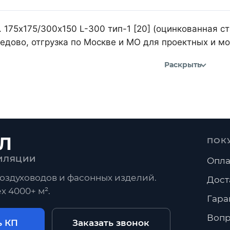
 175х175/300х150 L-300 тип-1 [20] (оцинкованная с
дово, отгрузка по Москве и МО для проектных и м
Раскрыть
Л
ПОК
ИЛЯЦИИ
Опла
оздуховодов и фасонных изделий.
Дост
х 4000+ м².
Гара
Вопр
ь КП
Заказать звонок