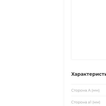
Характерист
Сторона А (мм)
Сторона a1 (мм)