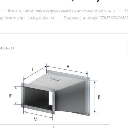
—
—
Вентиляционные воздуховоды из оцинкованной стали
П
—
угольные для воздуховодов
Переход прямоуг. 175х175/300х150
0169488