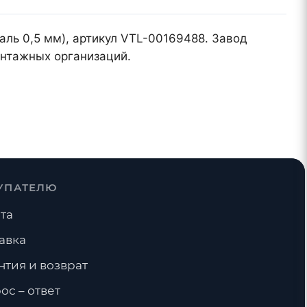
таль 0,5 мм), артикул VTL-00169488. Завод
онтажных организаций.
УПАТЕЛЮ
та
авка
нтия и возврат
ос – ответ