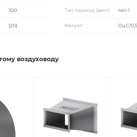
300
Тип переход (вент)
тип-1
[20]
Металл
Оц.С/0,5
тому воздуховоду