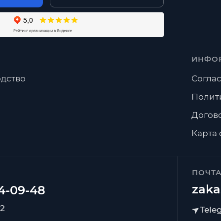
ИНФО
дство
Соглас
Полит
Догов
Карта 
ПОЧТ
zaka
92