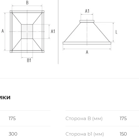
ики
175
Сторона B (мм)
175
300
Сторона b1 (мм)
150