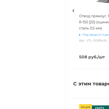
Отвод прямоуг. 1
R-150 [20] (оцин
сталь 0,5 мм)
Под заказ от 2 д
Арт.: VTL-00169434
508
руб.
/шт
С этим товар
Акция