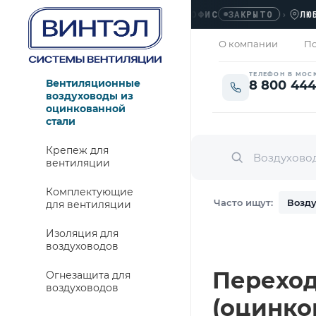
ОФИС
›
ЛЮБЕРЦЫ
ЗАКРЫТО
О компании
По
ТЕЛЕФОН В МОС
Вентиляционные
8 800 444
воздуховоды из
оцинкованной
стали
Крепеж для
вентиляции
Комплектующие
Часто ищут:
Возду
для вентиляции
Изоляция для
воздуховодов
Переход 
Огнезащита для
воздуховодов
(оцинко