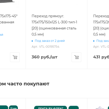
75х175-45°
Переход прямоуг.
Переход
кованная
175х175/150х125 L-300 тип-1
175х175/
[20] (оцинкованная сталь
[20] (оц
0,5 мм)
0,5 мм)
ней
Под заказ от 2 дней
Под зака
Арт.: VTL-00195754
Арт.: VTL-
360
руб.
/шт
431
руб
ом часто покупают