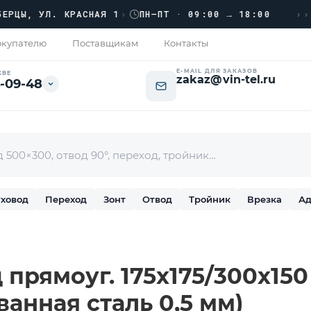
›››
, УЛ. КРАСНАЯ 1
›
ПН–ПТ · 09:00 → 18:00
купателю
Поставщикам
Контакты
E-MAIL ДЛЯ ЗАКАЗОВ
КВЕ
zakaz@vin-tel.ru
-09-48
ховод
Переход
Зонт
Отвод
Тройник
Врезка
Ад
прямоуг. 175х175/300х150 
ванная сталь 0,5 мм)