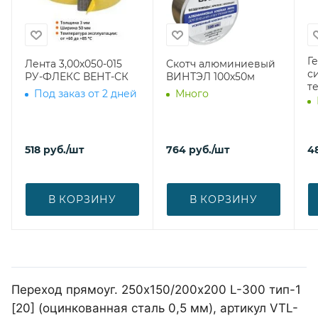
Г
Лента 3,00х050-015
Скотч алюминиевый
с
РУ-ФЛЕКС ВЕНТ-СК
ВИНТЭЛ 100х50м
т
Под заказ от 2 дней
Много
518
руб.
/шт
764
руб.
/шт
4
В КОРЗИНУ
В КОРЗИНУ
Переход прямоуг. 250х150/200х200 L-300 тип-1
[20] (оцинкованная сталь 0,5 мм), артикул VTL-