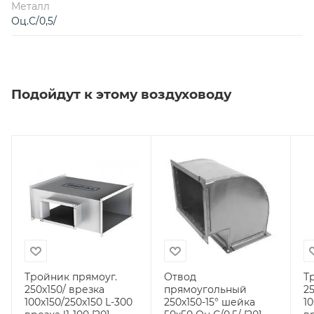
Металл
Оц.С/0,5/
Подойдут к этому воздуховоду
Тройник прямоуг.
Отвод
Т
250х150/ врезка
прямоугольный
2
100х150/250х150 L-300
250х150-15° шейка
10