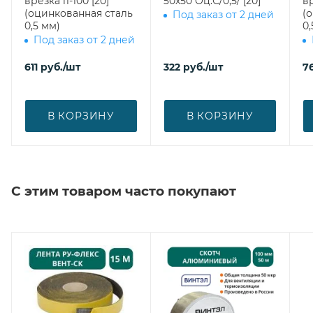
врезка l1-100 [20]
50х50 Оц.С/0,5/ [20]
вр
(оцинкованная сталь
(
Под заказ от 2 дней
0,5 мм)
0,
Под заказ от 2 дней
611
руб.
/шт
322
руб.
/шт
7
В КОРЗИНУ
В КОРЗИНУ
С этим товаром часто покупают