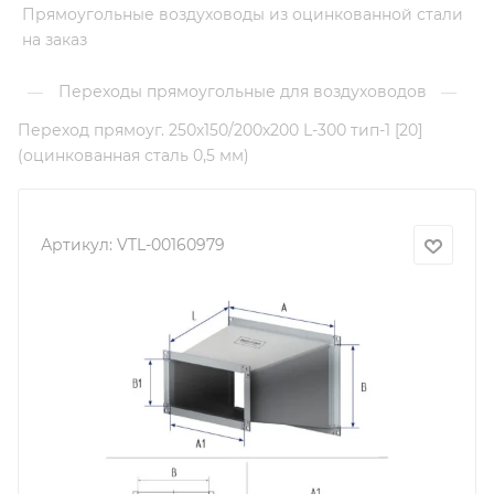
Прямоугольные воздуховоды из оцинкованной стали
на заказ
Переходы прямоугольные для воздуховодов
—
—
Переход прямоуг. 250х150/200х200 L-300 тип-1 [20]
(оцинкованная сталь 0,5 мм)
Артикул:
VTL-00160979