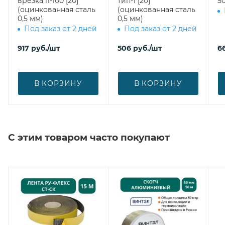
врезка l1-100 [20]
тип-1 [20]
50
(оцинкованная сталь
(оцинкованная сталь
0,5 мм)
0,5 мм)
Под заказ от 2 дней
Под заказ от 2 дней
917
руб.
/шт
506
руб.
/шт
6
В КОРЗИНУ
В КОРЗИНУ
С этим товаром часто покупают