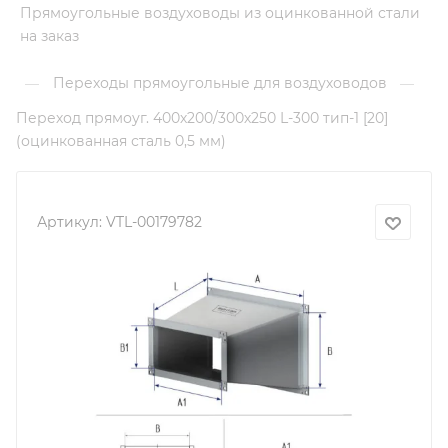
Прямоугольные воздуховоды из оцинкованной стали
на заказ
Переходы прямоугольные для воздуховодов
—
—
Переход прямоуг. 400х200/300х250 L-300 тип-1 [20]
(оцинкованная сталь 0,5 мм)
Артикул:
VTL-00179782