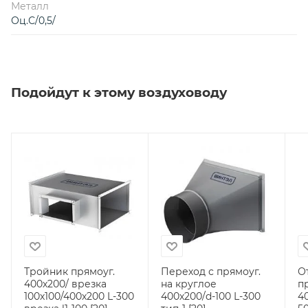
Металл
Оц.С/0,5/
Подойдут к этому воздуховоду
Тройник прямоуг.
Переход с прямоуг.
О
400х200/ врезка
на круглое
п
100х100/400х200 L-300
400х200/d-100 L-300
4