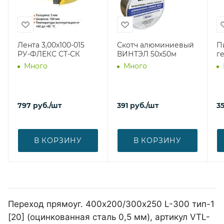
Лента 3,00х100-015
Скотч алюминиевый
П
РУ-ФЛЕКС СТ-СК
ВИНТЭЛ 50х50м
г
Много
Много
797
руб.
/шт
391
руб.
/шт
3
В КОРЗИНУ
В КОРЗИНУ
Переход прямоуг. 400х200/300х250 L-300 тип-1
[20] (оцинкованная сталь 0,5 мм), артикул VTL-