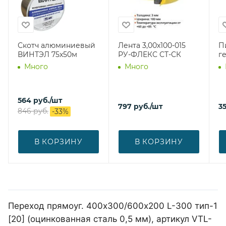
Скотч алюминиевый
Лента 3,00х100-015
П
ВИНТЭЛ 75х50м
РУ-ФЛЕКС СТ-СК
г
Много
Много
564
руб.
/шт
797
руб.
/шт
3
846
руб.
-
33
%
В КОРЗИНУ
В КОРЗИНУ
Переход прямоуг. 400х300/600х200 L-300 тип-1
[20] (оцинкованная сталь 0,5 мм), артикул VTL-