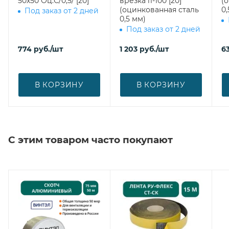
50х50 Оц.С/0,5/ [20]
врезка l1-100 [20]
(
(оцинкованная сталь
0,
Под заказ от 2 дней
0,5 мм)
Под заказ от 2 дней
774
руб.
/шт
1 203
руб.
/шт
63
В КОРЗИНУ
В КОРЗИНУ
С этим товаром часто покупают