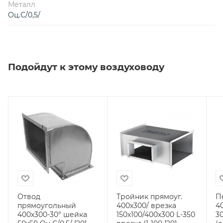
Металл
Оц.С/0,5/
Подойдут к этому воздуховоду
Отвод
Тройник прямоуг.
П
прямоугольный
400х300/ врезка
4
400х300-30° шейка
150х100/400х300 L-350
30