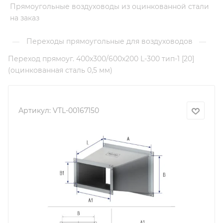
Прямоугольные воздуховоды из оцинкованной стали
на заказ
Переходы прямоугольные для воздуховодов
—
—
Переход прямоуг. 400х300/600х200 L-300 тип-1 [20]
(оцинкованная сталь 0,5 мм)
Артикул:
VTL-00167150