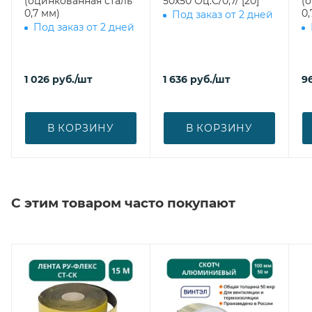
(оцинкованная сталь
50х50 Оц.С/0,7/ [20]
(
0,7 мм)
0,
Под заказ от 2 дней
Под заказ от 2 дней
1 026
руб.
/шт
1 636
руб.
/шт
9
В КОРЗИНУ
В КОРЗИНУ
С этим товаром часто покупают