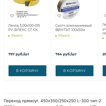
Г
Лента 3,00х100-015
Скотч алюминиевый
у
РУ-ФЛЕКС СТ-СК
ВИНТЭЛ 100х50м
с
Много
Много
797
руб.
/шт
764
руб.
/шт
21
В КОРЗИНУ
В КОРЗИНУ
Переход прямоуг. 450х350/250х250 L-300 тип-2