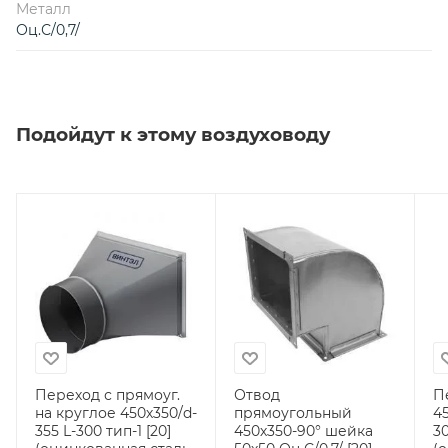
Металл
Оц.С/0,7/
Подойдут к этому воздуховоду
Переход с прямоуг.
Отвод
П
на круглое 450х350/d-
прямоугольный
4
355 L-300 тип-1 [20]
450х350-90° шейка
30