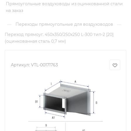
Прямоугольные воздуховоды из оцинкованной стали
на заказ
Переходы прямоугольные для воздуховодов
—
—
Переход прямоуг. 450х350/250х250 L-300 тип-2 [20]
(оцинкованная сталь 0,7 мм)
Артикул:
VTL-00171763