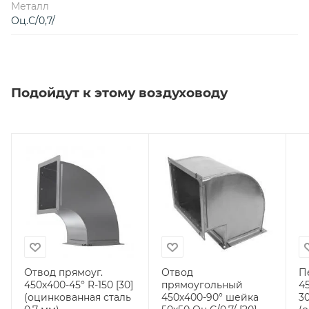
Металл
Оц.С/0,7/
Подойдут к этому воздуховоду
Отвод прямоуг.
Отвод
П
450х400-45° R-150 [30]
прямоугольный
4
(оцинкованная сталь
450х400-90° шейка
30