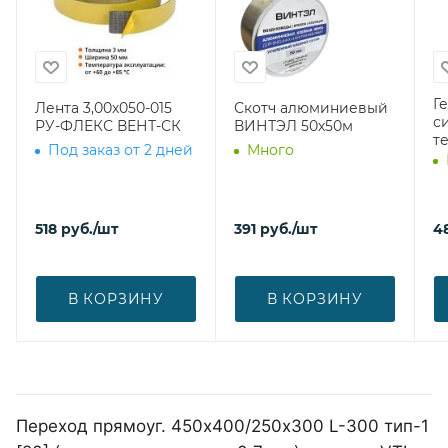
Г
Лента 3,00х050-015
Скотч алюминиевый
с
РУ-ФЛЕКС ВЕНТ-СК
ВИНТЭЛ 50х50м
т
Под заказ от 2 дней
Много
518
руб.
/шт
391
руб.
/шт
4
В КОРЗИНУ
В КОРЗИНУ
Переход прямоуг. 450х400/250х300 L-300 тип-1