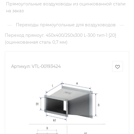
Прямоугольные воздуховоды из оцинкованной стали
на заказ
Переходы прямоугольные для воздуховодов
—
—
Переход прямоуг. 450х400/250х300 L-300 тип-1 [20]
(оцинкованная сталь 0,7 мм)
Артикул:
VTL-00193424