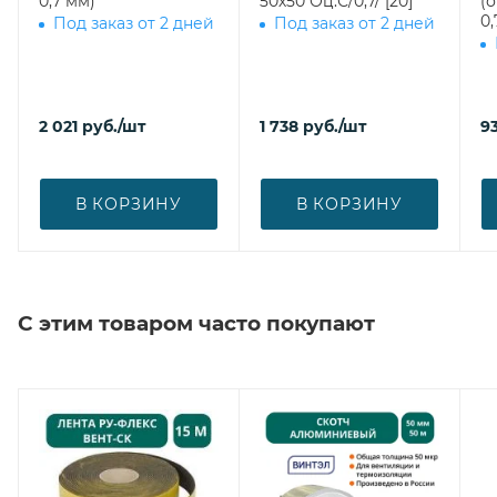
0,7 мм)
50х50 Оц.С/0,7/ [20]
(
0,
Под заказ от 2 дней
Под заказ от 2 дней
2 021
руб.
/шт
1 738
руб.
/шт
9
В КОРЗИНУ
В КОРЗИНУ
С этим товаром часто покупают