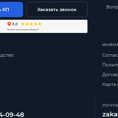
Вопр
ь КП
Заказать звонок
ИНФО
дство
Соглас
Полит
Догов
Карта 
ПОЧТ
zaka