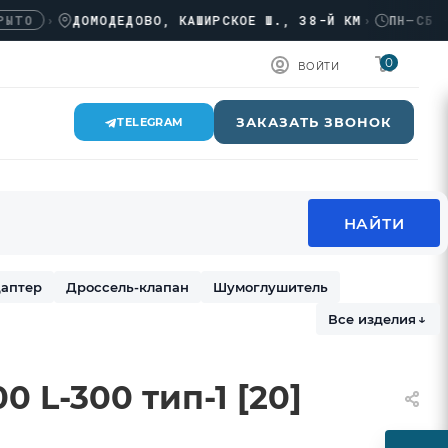
›
ДОМОДЕДОВО, КАШИРСКОЕ Ш., 38-Й КМ
›
ПН–СБ · 08:
0
ВОЙТИ
ЗАКАЗАТЬ ЗВОНОК
TELEGRAM
аптер
Дроссель-клапан
Шумоглушитель
Все изделия
↓
 L-300 тип-1 [20]