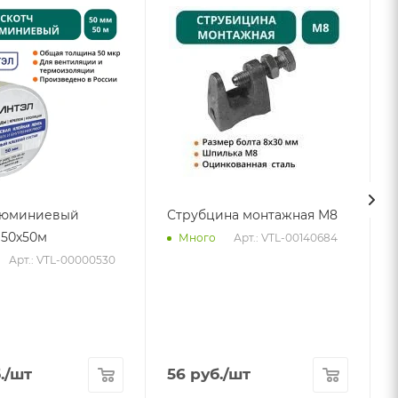
люминиевый
Струбцина монтажная М8
50х50м
Арт.: VTL-00140684
Много
Арт.: VTL-00000530
А
.
/шт
56
руб.
/шт