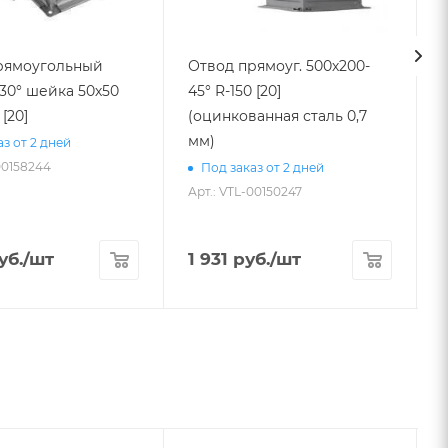
рямоугольный
Отвод прямоуг. 500х200-
30° шейка 50х50
45° R-150 [20]
 [20]
(оцинкованная сталь 0,7
300 в
мм)
з от 2 дней
00158244
Под заказ от 2 дней
Арт.: VTL-00150247
А
уб.
/шт
1 931
руб.
/шт