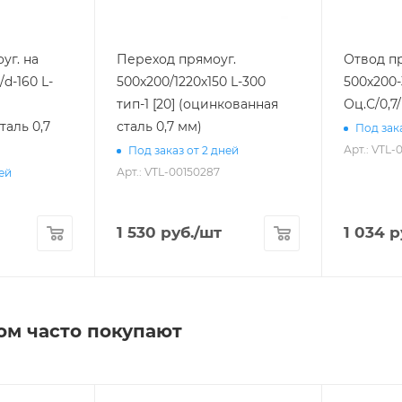
уг. на
Переход прямоуг.
Отвод п
d-160 L-
500х200/1220х150 L-300
500х200-
тип-1 [20] (оцинкованная
Оц.С/0,7/
таль 0,7
сталь 0,7 мм)
Под зака
Арт.: VTL-
Под заказ от 2 дней
Арт.: VTL-00150287
ней
1 530
руб.
/шт
1 034
р
ом часто покупают