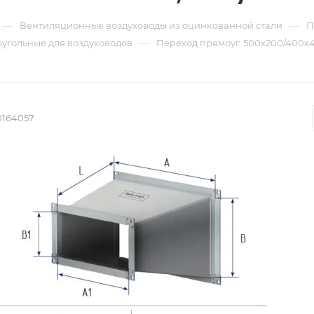
—
—
Вентиляционные воздуховоды из оцинкованной стали
П
—
угольные для воздуховодов
Переход прямоуг. 500х200/400х40
0164057