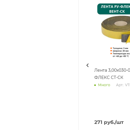
Лента 3,00х030-0
ФЛЕКС СТ-СК
Арт.: V
Много
271
руб.
/шт