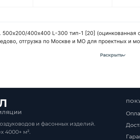
 500х200/400х400 L-300 тип-1 [20] (оцинкованная с
дово, отгрузка по Москве и МО для проектных и м
Раскрыть
Л
ПОК
ИЛЯЦИИ
Опла
оздуховодов и фасонных изделий.
Дост
х 4000+ м².
Гара