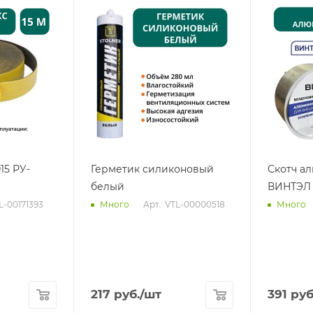
15 РУ-
Герметик силиконовый
Скотч а
белый
ВИНТЭЛ 
TL-00171393
Арт.: VTL-00000518
Много
Много
217
руб.
/шт
391
руб