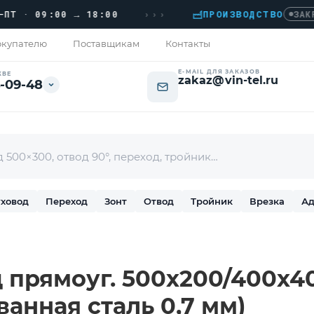
›››
· 09:00 → 18:00
ПРОИЗВОДСТВО
ЗАКРЫТО
купателю
Поставщикам
Контакты
E-MAIL ДЛЯ ЗАКАЗОВ
КВЕ
zakaz@vin-tel.ru
-09-48
ховод
Переход
Зонт
Отвод
Тройник
Врезка
Ад
прямоуг. 500х200/400х400
ванная сталь 0,7 мм)