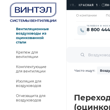
ОФИС
›
ЛЮБЕРЦЫ, УЛ. КРАСНАЯ 1
›
ПН–ПТ 
ЗАКРЫТО
О компании
По
ТЕЛЕФОН В МОС
Вентиляционные
8 800 444
воздуховоды из
оцинкованной
стали
Крепеж для
вентиляции
Комплектующие
Часто ищут:
Возду
для вентиляции
Изоляция для
воздуховодов
Переход 
Огнезащита для
воздуховодов
(оцинко