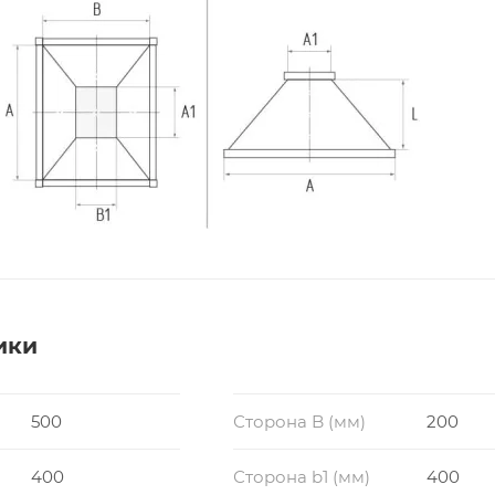
ики
500
Сторона B (мм)
200
400
Сторона b1 (мм)
400