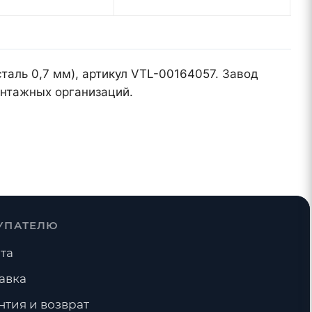
таль 0,7 мм), артикул VTL-00164057. Завод
онтажных организаций.
УПАТЕЛЮ
та
авка
нтия и возврат