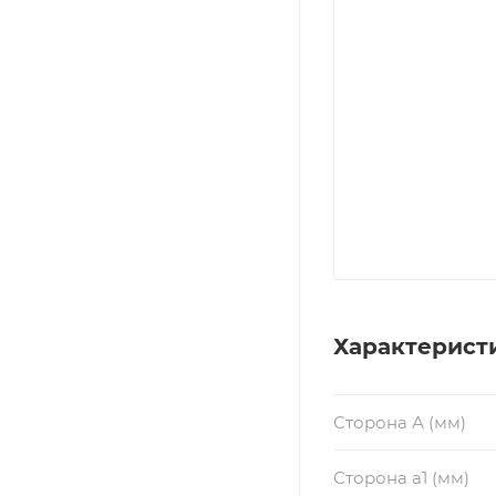
Характерист
Сторона А (мм)
Сторона a1 (мм)