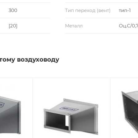
300
Тип переход (вент)
тип-1
[20]
Металл
Оц.С/0,7
тому воздуховоду