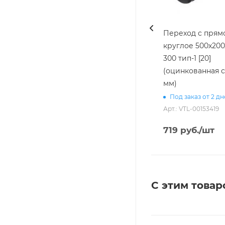
Переход с прямо
круглое 500х200/
300 тип-1 [20]
(оцинкованная с
мм)
Под заказ от 2 д
Арт.: VTL-00153419
719
руб.
/шт
С этим товар