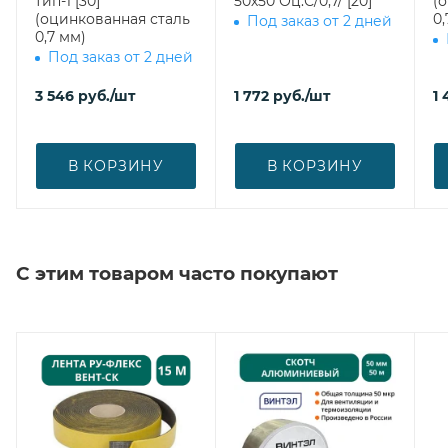
тип-1 [30]
50х50 Оц.С/0,7/ [20]
(
(оцинкованная сталь
0,
Под заказ от 2 дней
0,7 мм)
Под заказ от 2 дней
3 546
руб.
/шт
1 772
руб.
/шт
1 
В КОРЗИНУ
В КОРЗИНУ
С этим товаром часто покупают