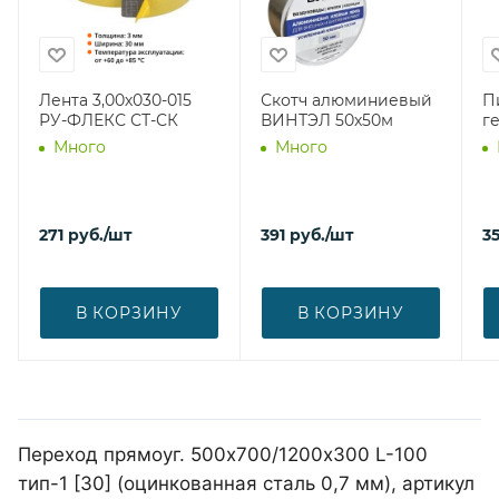
Лента 3,00х030-015
Скотч алюминиевый
П
РУ-ФЛЕКС СТ-СК
ВИНТЭЛ 50х50м
г
Много
Много
271
руб.
/шт
391
руб.
/шт
3
В КОРЗИНУ
В КОРЗИНУ
Переход прямоуг. 500х700/1200х300 L-100
тип-1 [30] (оцинкованная сталь 0,7 мм), артикул