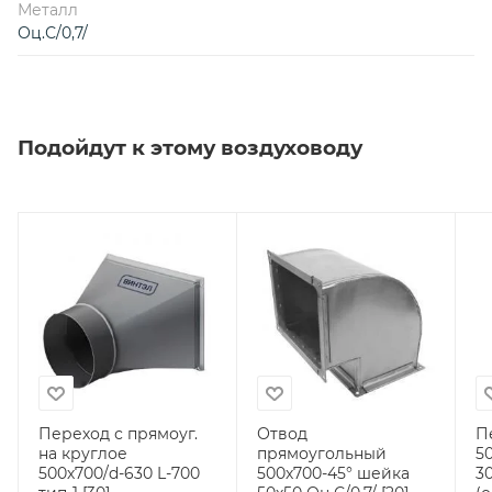
Металл
Оц.С/0,7/
Подойдут к этому воздуховоду
Переход с прямоуг.
Отвод
П
на круглое
прямоугольный
5
500х700/d-630 L-700
500х700-45° шейка
30