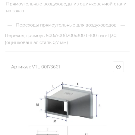
Прямоугольные воздуховоды из оцинкованной стали
на заказ
Переходы прямоугольные для воздуховодов
—
—
Переход прямоуг. 500х700/1200х300 L-100 тип-1 [30]
(оцинкованная сталь 0,7 мм)
Артикул:
VTL-00173661