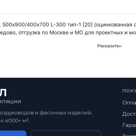
 500х900/400х700 L-300 тип-1 [20] (оцинкованная с
дово, отгрузка по Москве и МО для проектных и м
Раскрыть
Л
ПОК
ИЛЯЦИИ
Опла
оздуховодов и фасонных изделий.
Дост
х 4000+ м².
Гара