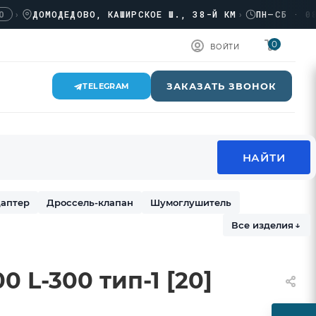
ДОМОДЕДОВО, КАШИРСКОЕ Ш., 38-Й КМ
›
ПН–СБ · 08:00
0
ВОЙТИ
ЗАКАЗАТЬ ЗВОНОК
TELEGRAM
аптер
Дроссель-клапан
Шумоглушитель
Все изделия
↓
 L-300 тип-1 [20]