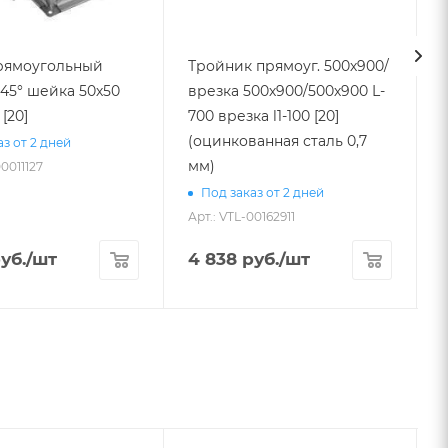
рямоугольный
Тройник прямоуг. 500х900/
45° шейка 50х50
врезка 500х900/500х900 L-
 [20]
700 врезка l1-100 [20]
(оцинкованная сталь 0,7
з от 2 дней
мм)
00011127
А
Под заказ от 2 дней
Арт.: VTL-00162911
уб.
/шт
4 838
руб.
/шт