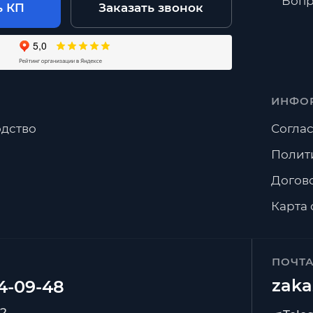
Вопр
ь КП
Заказать звонок
ИНФО
дство
Соглас
Полит
Догов
Карта 
ПОЧТ
zaka
92