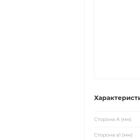
Характерист
Сторона А (мм)
Сторона a1 (мм)