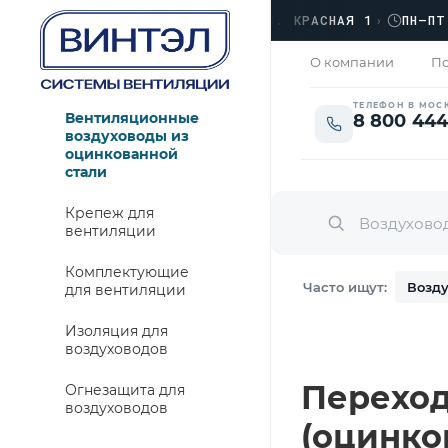
ФИС
›
ЛЮБЕРЦЫ, УЛ. КРАСНАЯ 1
›
ПН–ПТ · 0
ЗАКРЫТО
О компании
По
ТЕЛЕФОН В МОС
Вентиляционные
8 800 444
воздуховоды из
оцинкованной
стали
Крепеж для
вентиляции
Комплектующие
Часто ищут:
Возду
для вентиляции
Изоляция для
воздуховодов
Переход 
Огнезащита для
воздуховодов
(оцинко