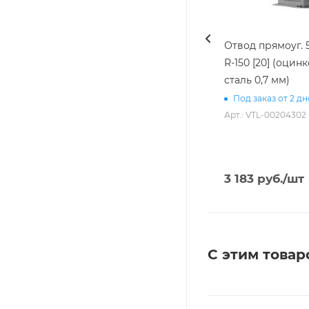
Отвод прямоуг. 
R-150 [20] (оцин
сталь 0,7 мм)
Под заказ от 2 д
Арт.: VTL-00204302
3 183
руб.
/шт
С этим товар