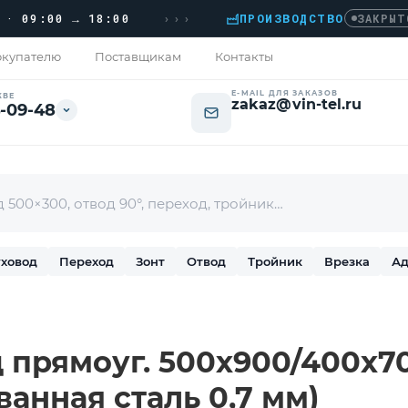
›››
9:00 → 18:00
ПРОИЗВОДСТВО
›
ЗАКРЫТО
купателю
Поставщикам
Контакты
E-MAIL ДЛЯ ЗАКАЗОВ
КВЕ
zakaz@vin-tel.ru
-09-48
ховод
Переход
Зонт
Отвод
Тройник
Врезка
Ад
прямоуг. 500х900/400х700
ванная сталь 0,7 мм)