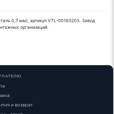
таль 0,7 мм), артикул VTL-00193203. Завод
онтажных организаций.
УПАТЕЛЮ
та
авка
нтия и возврат