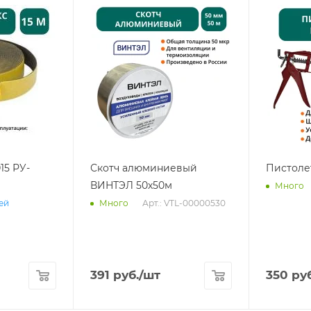
15 РУ-
Скотч алюминиевый
Пистоле
ВИНТЭЛ 50х50м
Много
Арт.: VTL-00000530
ней
Много
391
руб.
/шт
350
руб