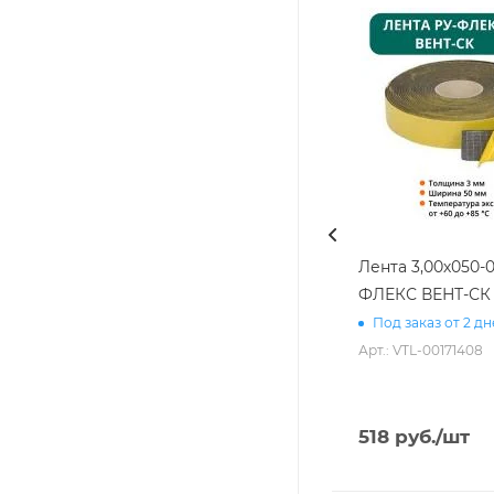
Лента 3,00х050-0
ФЛЕКС ВЕНТ-СК
Под заказ от 2 д
Арт.: VTL-00171408
518
руб.
/шт