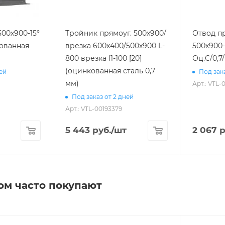
500х900-15°
Тройник прямоуг. 500х900/
Отвод п
кованная
врезка 600х400/500х900 L-
500х900-
800 врезка l1-100 [20]
Оц.С/0,7/
(оцинкованная сталь 0,7
ней
Под зака
мм)
Арт.: VTL-
Под заказ от 2 дней
Арт.: VTL-00193379
5 443
руб.
/шт
2 067
р
ом часто покупают