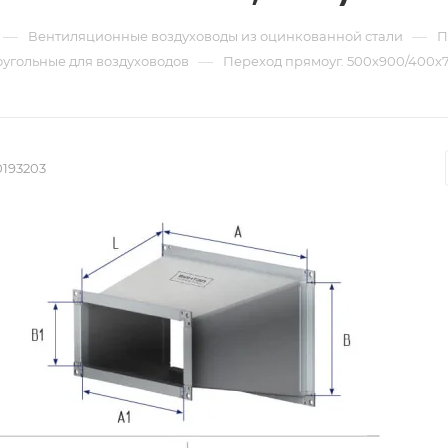
—
—
Вентиляционные воздуховоды из оцинкованной стали
П
—
угольные для воздуховодов
Переход прямоуг. 500х900/400х70
0193203