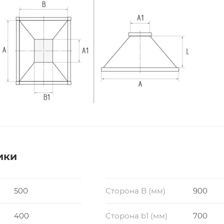
ики
500
Сторона B (мм)
900
400
Сторона b1 (мм)
700