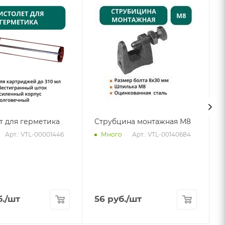
т для герметика
Струбцина монтажная М8
Арт.: VTL-00001446
Арт.: VTL-00140684
Много
.
/шт
56
руб.
/шт