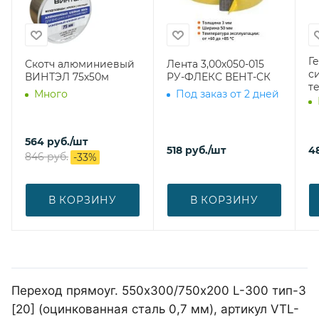
Г
Скотч алюминиевый
Лента 3,00х050-015
с
ВИНТЭЛ 75х50м
РУ-ФЛЕКС ВЕНТ-СК
т
Много
Под заказ от 2 дней
564
руб.
/шт
518
руб.
/шт
4
846
руб.
-
33
%
В КОРЗИНУ
В КОРЗИНУ
Переход прямоуг. 550х300/750х200 L-300 тип-3
[20] (оцинкованная сталь 0,7 мм), артикул VTL-