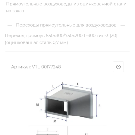
Прямоугольные воздуховоды из оцинкованной стали
на заказ
Переходы прямоугольные для воздуховодов
—
—
Переход прямоуг. 550х300/750х200 L-300 тип-3 [20]
(оцинкованная сталь 0,7 мм)
Артикул:
VTL-00177248