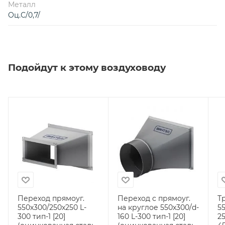
Металл
Оц.С/0,7/
Подойдут к этому воздуховоду
Переход прямоуг.
Переход с прямоуг.
Т
550х300/250х250 L-
на круглое 550х300/d-
5
300 тип-1 [20]
160 L-300 тип-1 [20]
2