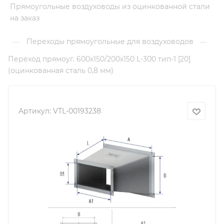
Прямоугольные воздуховоды из оцинкованной стали
на заказ
Переходы прямоугольные для воздуховодов
—
—
Переход прямоуг. 600х150/200х150 L-300 тип-1 [20]
(оцинкованная сталь 0,8 мм)
Артикул:
VTL-00193238