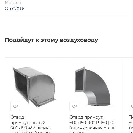
Металл
Оц.С/0,8/
Подойдут к этому воздуховоду
Отвод
Отвод прямоуг.
П
прямоугольный
600х150-90° R-150 [20]
6
600х150-45° шейка
(оцинкованная сталь
ти