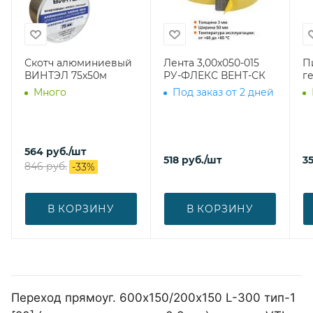
Скотч алюминиевый
Лента 3,00х050-015
П
ВИНТЭЛ 75х50м
РУ-ФЛЕКС ВЕНТ-СК
г
Много
Под заказ от 2 дней
564
руб.
/шт
518
руб.
/шт
3
846
руб.
-
33
%
В КОРЗИНУ
В КОРЗИНУ
Переход прямоуг. 600х150/200х150 L-300 тип-1