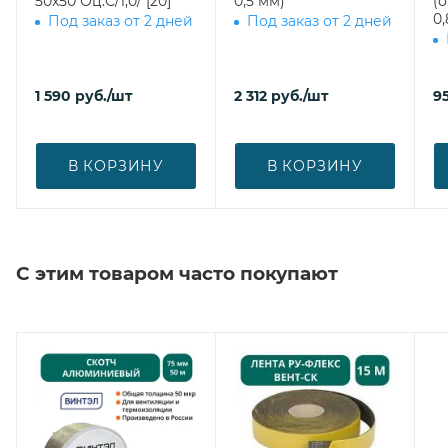
50х50 Оц.С/1,0/ [20]
0,5 мм)
(
0,
Под заказ от 2 дней
Под заказ от 2 дней
1 590
руб.
/шт
2 312
руб.
/шт
9
В КОРЗИНУ
В КОРЗИНУ
С этим товаром часто покупают