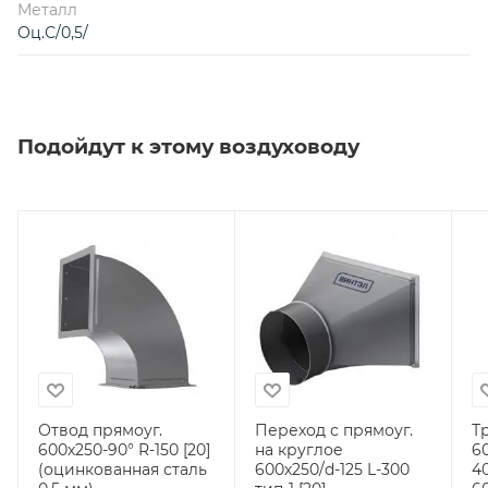
Металл
Оц.С/0,5/
Подойдут к этому воздуховоду
Отвод прямоуг.
Переход с прямоуг.
Т
600х250-90° R-150 [20]
на круглое
6
(оцинкованная сталь
600х250/d-125 L-300
4