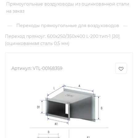
Прямоугольные воздуховоды из оцинкованной стали
на заказ
Переходы прямоугольные для воздуховодов
—
—
Переход прямоуг. 600х250/350х400 L-200 тип-1 [20]
(оцинкованная сталь 0,5 мм)
Артикул:
VTL-00168359