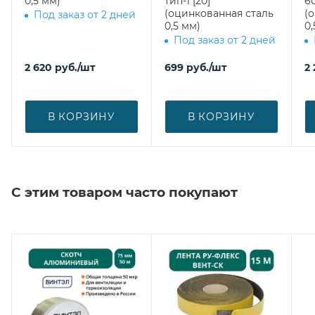
0,5 мм)
тип-1 [20]
600 врезка
(оцинкованная сталь
(
Под заказ от 2 дней
0,5 мм)
0,
Под заказ от 2 дней
2 620
руб.
/шт
699
руб.
/шт
2 
В КОРЗИНУ
В КОРЗИНУ
С этим товаром часто покупают