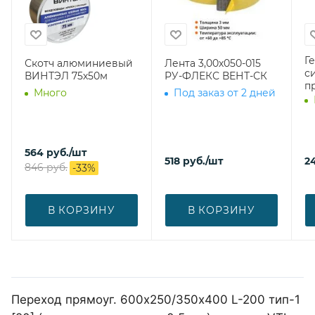
Г
Скотч алюминиевый
Лента 3,00х050-015
с
ВИНТЭЛ 75х50м
РУ-ФЛЕКС ВЕНТ-СК
п
Много
Под заказ от 2 дней
564
руб.
/шт
518
руб.
/шт
2
846
руб.
-
33
%
В КОРЗИНУ
В КОРЗИНУ
Переход прямоуг. 600х250/350х400 L-200 тип-1