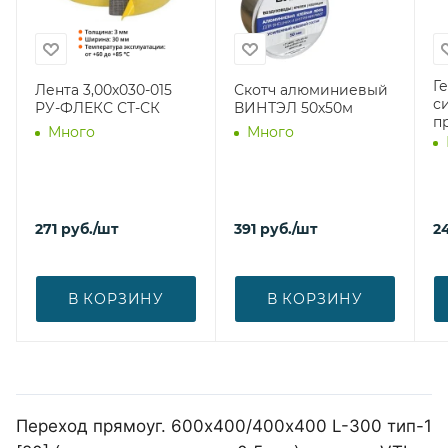
Г
Лента 3,00х030-015
Скотч алюминиевый
с
РУ-ФЛЕКС СТ-СК
ВИНТЭЛ 50х50м
п
Много
Много
271
руб.
/шт
391
руб.
/шт
2
В КОРЗИНУ
В КОРЗИНУ
Переход прямоуг. 600х400/400х400 L-300 тип-1