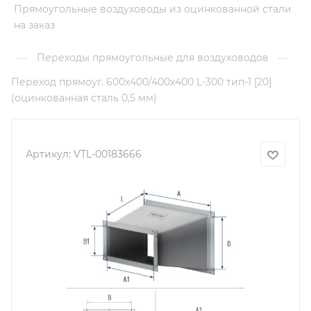
Прямоугольные воздуховоды из оцинкованной стали
на заказ
Переходы прямоугольные для воздуховодов
—
—
Переход прямоуг. 600х400/400х400 L-300 тип-1 [20]
(оцинкованная сталь 0,5 мм)
Артикул:
VTL-00183666