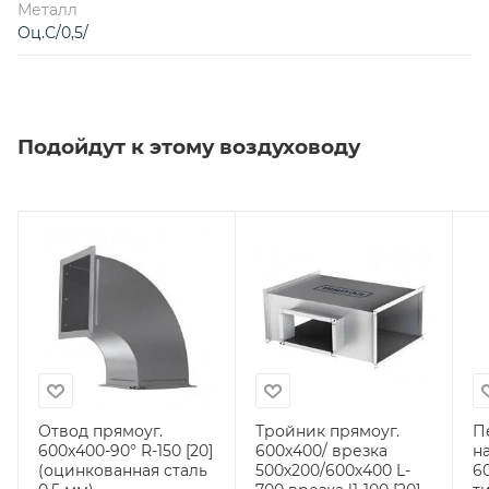
Металл
Оц.С/0,5/
Подойдут к этому воздуховоду
Отвод прямоуг.
Тройник прямоуг.
П
600х400-90° R-150 [20]
600х400/ врезка
н
(оцинкованная сталь
500х200/600х400 L-
6