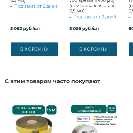
0,5 мм)
700 врезка l1-100 [20]
ти
(оцинкованная сталь
(
Под заказ от 2 дней
0,5 мм)
0,
Под заказ от 2 дней
3 082
руб.
/шт
3 056
руб.
/шт
9
В КОРЗИНУ
В КОРЗИНУ
С этим товаром часто покупают