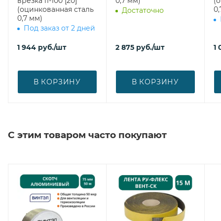
врезка l1-100 [20]
0,7 мм)
(
(оцинкованная сталь
0,
Достаточно
0,7 мм)
Под заказ от 2 дней
1 944
руб.
/шт
2 875
руб.
/шт
1 
В КОРЗИНУ
В КОРЗИНУ
С этим товаром часто покупают