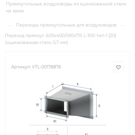
Прямоугольные воздуховоды из оцинкованной стали
на заказ
Переходы прямоугольные для воздуховодов
—
—
Переход прямоуг. 600х400/590х715 L-300 тип-1 [20]
(оцинкованная сталь 0,7 мм)
Артикул:
VTL-00178876