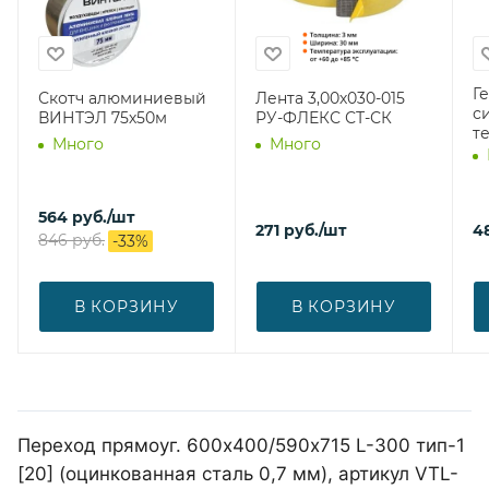
Г
Скотч алюминиевый
Лента 3,00х030-015
с
ВИНТЭЛ 75х50м
РУ-ФЛЕКС СТ-СК
т
Много
Много
564
руб.
/шт
271
руб.
/шт
4
846
руб.
-
33
%
В КОРЗИНУ
В КОРЗИНУ
Переход прямоуг. 600х400/590х715 L-300 тип-1
[20] (оцинкованная сталь 0,7 мм), артикул VTL-