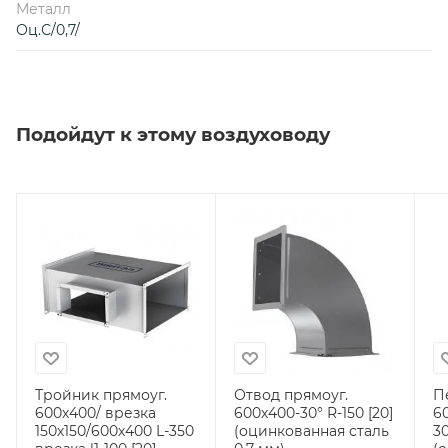
Металл
Оц.С/0,7/
Подойдут к этому воздуховоду
Тройник прямоуг.
Отвод прямоуг.
П
600х400/ врезка
600х400-30° R-150 [20]
6
150х150/600х400 L-350
(оцинкованная сталь
30