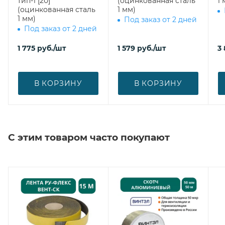
тип-1 [20]
(оцинкованная сталь
1 
(оцинкованная сталь
1 мм)
1 мм)
Под заказ от 2 дней
Под заказ от 2 дней
1 775
руб.
/шт
1 579
руб.
/шт
3
В КОРЗИНУ
В КОРЗИНУ
С этим товаром часто покупают