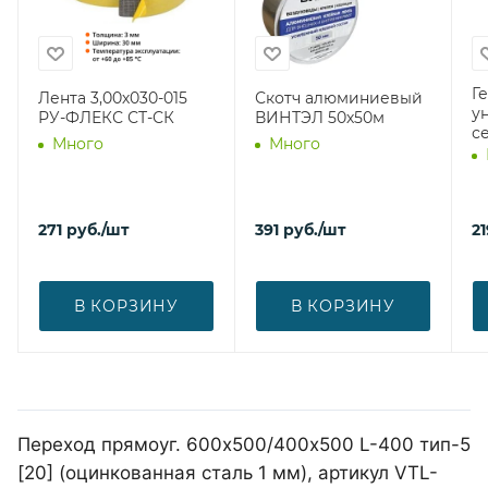
Г
Лента 3,00х030-015
Скотч алюминиевый
у
РУ-ФЛЕКС СТ-СК
ВИНТЭЛ 50х50м
с
Много
Много
271
руб.
/шт
391
руб.
/шт
21
В КОРЗИНУ
В КОРЗИНУ
Переход прямоуг. 600х500/400х500 L-400 тип-5
[20] (оцинкованная сталь 1 мм), артикул VTL-