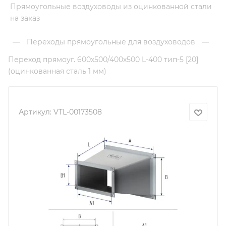
Прямоугольные воздуховоды из оцинкованной стали
на заказ
Переходы прямоугольные для воздуховодов
—
—
Переход прямоуг. 600х500/400х500 L-400 тип-5 [20]
(оцинкованная сталь 1 мм)
Артикул:
VTL-00173508