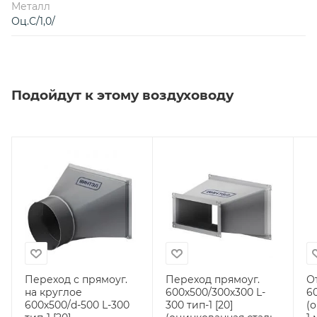
Металл
Оц.С/1,0/
Подойдут к этому воздуховоду
Переход с прямоуг.
Переход прямоуг.
О
на круглое
600х500/300х300 L-
60
600х500/d-500 L-300
300 тип-1 [20]
(