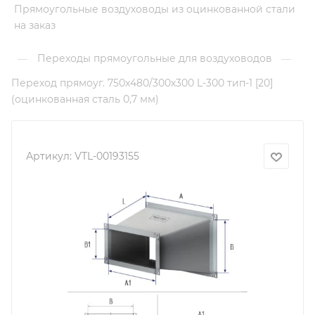
Прямоугольные воздуховоды из оцинкованной стали
на заказ
Переходы прямоугольные для воздуховодов
—
—
Переход прямоуг. 750х480/300х300 L-300 тип-1 [20]
(оцинкованная сталь 0,7 мм)
Артикул:
VTL-00193155