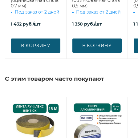
(оцинкованная сталь
(оцинкованная сталь
(
0,7 мм)
0,5 мм)
0,
Под заказ от 2 дней
Под заказ от 2 дней
1 432
руб.
/шт
1 350
руб.
/шт
1 
В КОРЗИНУ
В КОРЗИНУ
С этим товаром часто покупают