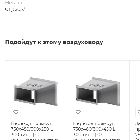
Металл
Оц.С/0,7/
Подойдут к этому воздуховоду
Переход прямоуг.
Переход прямоуг.
З
750х480/300х250 L-
750х480/300х450 L-
п
300 тип-1 [20]
300 тип-1 [20]
75