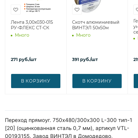
Г
Лента 3,00х030-015
Скотч алюминиевый
у
РУ-ФЛЕКС СТ-СК
ВИНТЭЛ 50х50м
с
Много
Много
271
руб.
/шт
391
руб.
/шт
21
В КОРЗИНУ
В КОРЗИНУ
Переход прямоуг. 750х480/300х300 L-300 тип-1
[20] (оцинкованная сталь 0,7 мм), артикул VTL-
00193155. Завод ВИНТЭЛ в Домодедово,