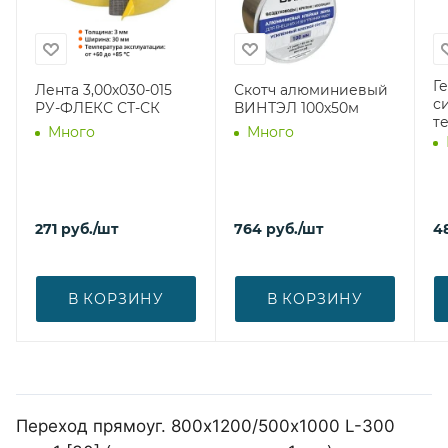
Г
Лента 3,00х030-015
Скотч алюминиевый
с
РУ-ФЛЕКС СТ-СК
ВИНТЭЛ 100х50м
т
Много
Много
271
руб.
/шт
764
руб.
/шт
4
В КОРЗИНУ
В КОРЗИНУ
Переход прямоуг. 800х1200/500х1000 L-300