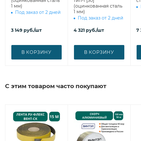
(оцинкованная сталь
тип-1 [30]
ст
1 мм)
(оцинкованная сталь
1 мм)
Под заказ от 2 дней
Под заказ от 2 дней
3 149
руб.
/шт
4 321
руб.
/шт
7
В КОРЗИНУ
В КОРЗИНУ
С этим товаром часто покупают