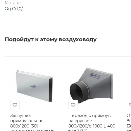
Металл
Оц.С/1,0/
Подойдут к этому воздуховоду
Заглушка
Переход с прямоуг.
О
прямоугольная
на круглое
80
800х1200 [30]
800х1200/d-1000 L-400
[