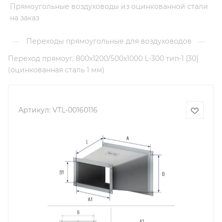
Прямоугольные воздуховоды из оцинкованной стали
на заказ
Переходы прямоугольные для воздуховодов
—
—
Переход прямоуг. 800х1200/500х1000 L-300 тип-1 [30]
(оцинкованная сталь 1 мм)
Артикул:
VTL-00160116