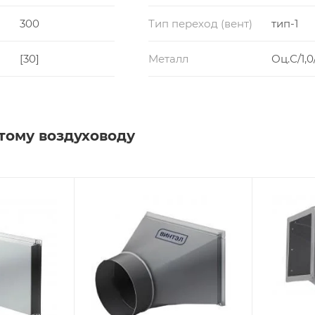
300
Тип переход (вент)
тип-1
[30]
Металл
Оц.С/1,0
тому воздуховоду