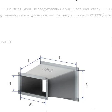
—
—
Вентиляционные воздуховоды из оцинкованной стали
П
—
угольные для воздуховодов
Переход прямоуг. 800х1200/600х12
160110