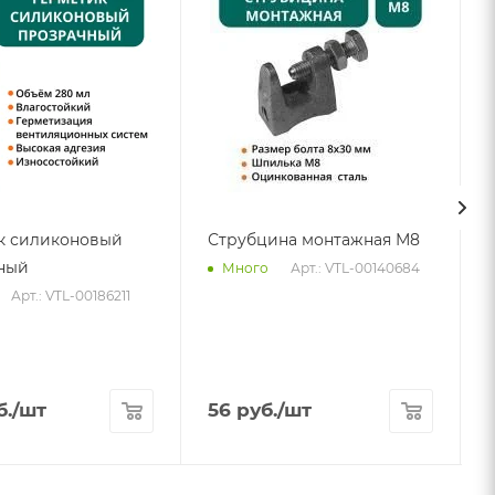
к силиконовый
Струбцина монтажная М8
ный
Арт.: VTL-00140684
Много
Арт.: VTL-00186211
б.
/шт
56
руб.
/шт