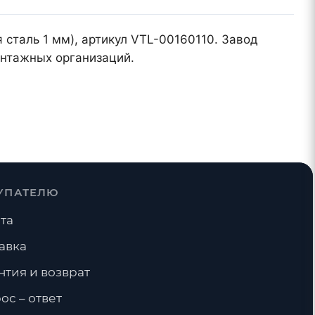
 сталь 1 мм), артикул VTL-00160110. Завод
онтажных организаций.
УПАТЕЛЮ
та
авка
нтия и возврат
ос – ответ