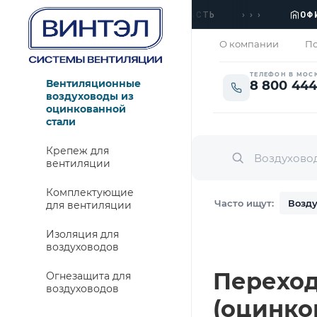
›››
ЖАМ
·
ДОСТАВКА МОСКВА И ОБЛАСТЬ
ОФИС
З
О компании
По
ТЕЛЕФОН В МОС
Вентиляционные
8 800 444
воздуховоды из
оцинкованной
стали
Крепеж для
вентиляции
Комплектующие
Часто ищут:
Возду
для вентиляции
Изоляция для
воздуховодов
Переход 
Огнезащита для
воздуховодов
(оцинко