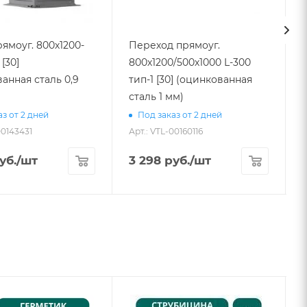
ямоуг. 800х1200-
Переход прямоуг.
 [30]
800х1200/500х1000 L-300
анная сталь 0,9
тип-1 [30] (оцинкованная
сталь 1 мм)
з от 2 дней
Под заказ от 2 дней
00143431
Арт.: VTL-00160116
А
уб.
/шт
3 298
руб.
/шт