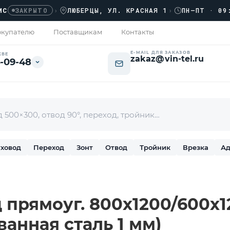
›
ЛЮБЕРЦЫ, УЛ. КРАСНАЯ 1
›
ПН–ПТ · 09:00 
АКРЫТО
купателю
Поставщикам
Контакты
E-MAIL ДЛЯ ЗАКАЗОВ
КВЕ
zakaz@vin-tel.ru
-09-48
ховод
Переход
Зонт
Отвод
Тройник
Врезка
Ад
прямоуг. 800х1200/600х12
ванная сталь 1 мм)