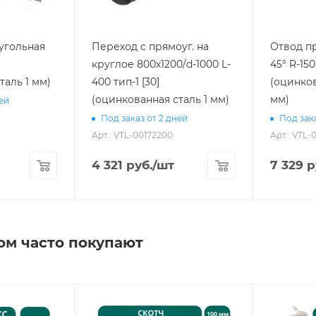
угольная
Переход с прямоуг. на
Отвод пр
круглое 800х1200/d-1000 L-
45° R-150
таль 1 мм)
400 тип-1 [30]
(оцинков
(оцинкованная сталь 1 мм)
мм)
ней
Под заказ от 2 дней
Под зака
Арт.: VTL-00172200
Арт.: VTL-
4 321
руб.
/шт
7 329
р
ом часто покупают