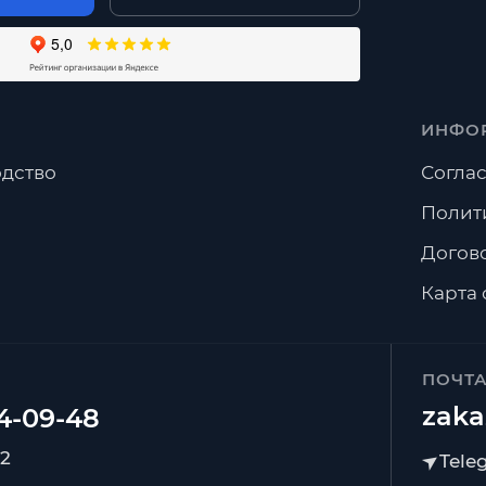
ИНФО
дство
Соглас
Полит
Догов
Карта 
ПОЧТ
zaka
92