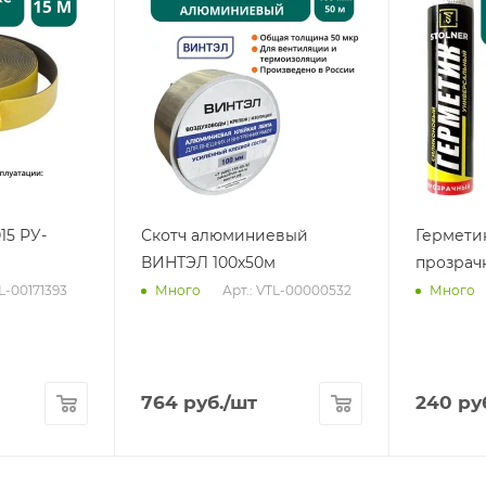
15 РУ-
Скотч алюминиевый
Гермети
ВИНТЭЛ 100х50м
прозрач
TL-00171393
Арт.: VTL-00000532
Много
Много
764
руб.
/шт
240
ру