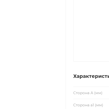
Характерист
Сторона А (мм)
Сторона a1 (мм)