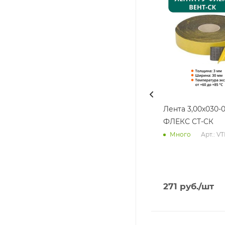
Лента 3,00х030-0
ФЛЕКС СТ-СК
Арт.: V
Много
271
руб.
/шт