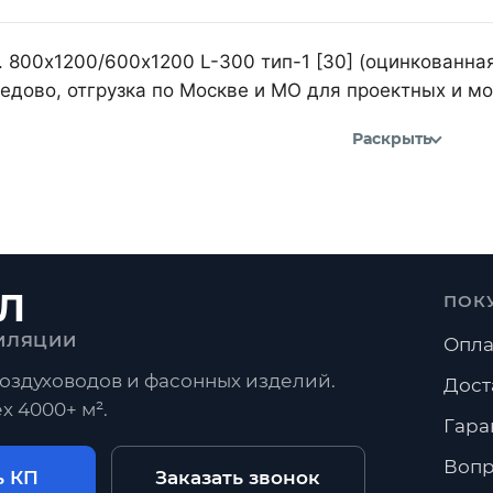
 800х1200/600х1200 L-300 тип-1 [30] (оцинкованная
дово, отгрузка по Москве и МО для проектных и м
Раскрыть
Л
ПОК
ИЛЯЦИИ
Опла
оздуховодов и фасонных изделий.
Дост
х 4000+ м².
Гара
Вопр
ь КП
Заказать звонок