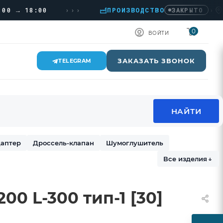
›››
→ 18:00
ПРОИЗВОДСТВО
›
ДОМО
ЗАКРЫТО
0
ВОЙТИ
ЗАКАЗАТЬ ЗВОНОК
TELEGRAM
аптер
Дроссель-клапан
Шумоглушитель
Все изделия
↓
00 L-300 тип-1 [30]