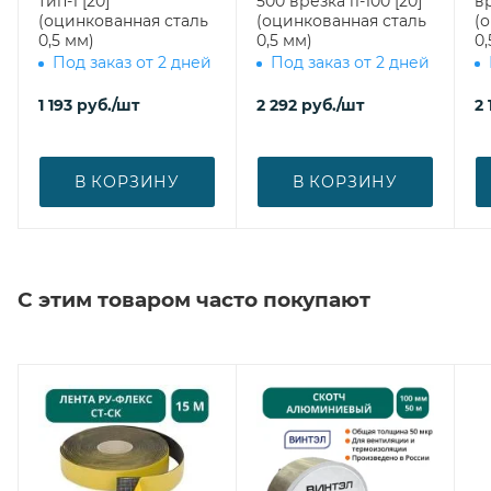
тип-1 [20]
500 врезка l1-100 [20]
вр
(оцинкованная сталь
(оцинкованная сталь
(
0,5 мм)
0,5 мм)
0,
Под заказ от 2 дней
Под заказ от 2 дней
1 193
руб.
/шт
2 292
руб.
/шт
2 
В КОРЗИНУ
В КОРЗИНУ
С этим товаром часто покупают