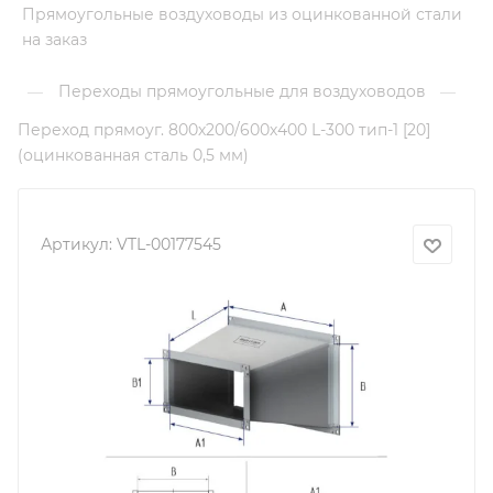
Прямоугольные воздуховоды из оцинкованной стали
на заказ
Переходы прямоугольные для воздуховодов
—
—
Переход прямоуг. 800х200/600х400 L-300 тип-1 [20]
(оцинкованная сталь 0,5 мм)
Артикул:
VTL-00177545