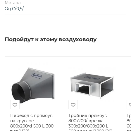
Металл
Оц.С/0,5/
Подойдут к этому воздуховоду
Переход с прямоуг.
Тройник прямоуг.
Т
на круглое
800х200/ врезка
8
800х200/d-500 L-300
300х200/800х200 L-
6