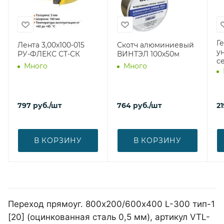
Г
Лента 3,00х100-015
Скотч алюминиевый
у
РУ-ФЛЕКС СТ-СК
ВИНТЭЛ 100х50м
с
Много
Много
797
руб.
/шт
764
руб.
/шт
21
В КОРЗИНУ
В КОРЗИНУ
Переход прямоуг. 800х200/600х400 L-300 тип-1
[20] (оцинкованная сталь 0,5 мм), артикул VTL-