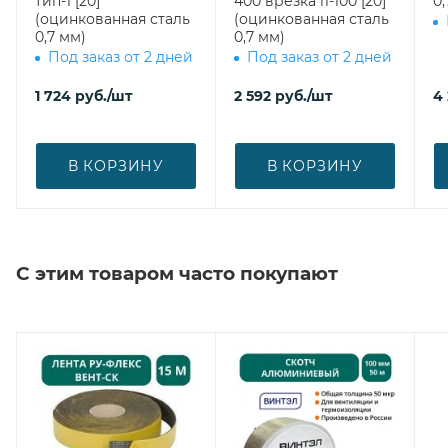
тип-1 [20]
400 врезка l1-100 [20]
0,
(оцинкованная сталь
(оцинкованная сталь
0,7 мм)
0,7 мм)
Под заказ от 2 дней
Под заказ от 2 дней
1 724
руб.
/шт
2 592
руб.
/шт
4 
В КОРЗИНУ
В КОРЗИНУ
С этим товаром часто покупают