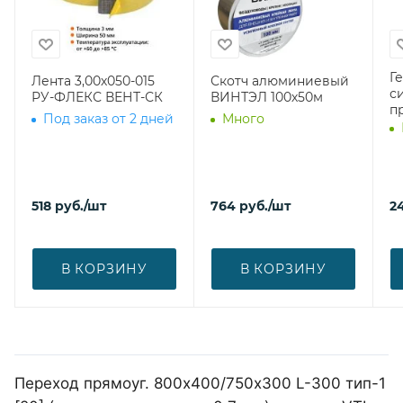
Г
Лента 3,00х050-015
Скотч алюминиевый
с
РУ-ФЛЕКС ВЕНТ-СК
ВИНТЭЛ 100х50м
п
Под заказ от 2 дней
Много
518
руб.
/шт
764
руб.
/шт
2
В КОРЗИНУ
В КОРЗИНУ
Переход прямоуг. 800х400/750х300 L-300 тип-1