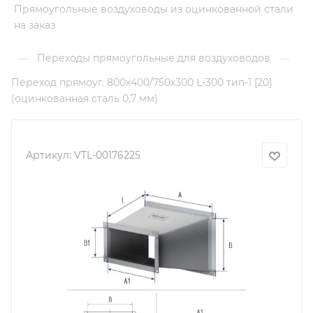
Прямоугольные воздуховоды из оцинкованной стали
на заказ
Переходы прямоугольные для воздуховодов
—
—
Переход прямоуг. 800х400/750х300 L-300 тип-1 [20]
(оцинкованная сталь 0,7 мм)
Артикул:
VTL-00176225