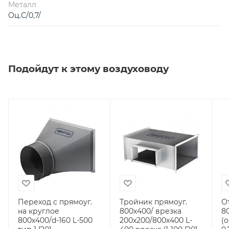
Металл
Оц.С/0,7/
Подойдут к этому воздуховоду
Переход с прямоуг.
Тройник прямоуг.
О
на круглое
800х400/ врезка
80
800х400/d-160 L-500
200х200/800х400 L-
(