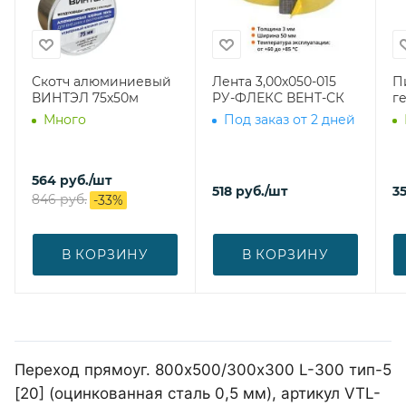
Скотч алюминиевый
Лента 3,00х050-015
П
ВИНТЭЛ 75х50м
РУ-ФЛЕКС ВЕНТ-СК
г
Много
Под заказ от 2 дней
564
руб.
/шт
518
руб.
/шт
3
846
руб.
-
33
%
В КОРЗИНУ
В КОРЗИНУ
Переход прямоуг. 800х500/300х300 L-300 тип-5
[20] (оцинкованная сталь 0,5 мм), артикул VTL-