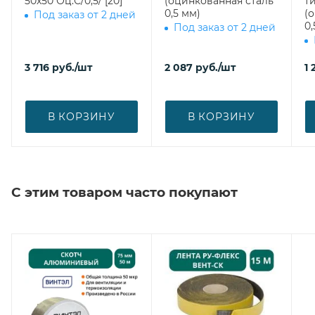
50х50 Оц.С/0,5/ [20]
(оцинкованная сталь
ти
0,5 мм)
(
Под заказ от 2 дней
0,
Под заказ от 2 дней
3 716
руб.
/шт
2 087
руб.
/шт
1 
В КОРЗИНУ
В КОРЗИНУ
С этим товаром часто покупают