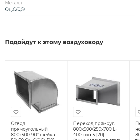
Металл
Оц.С/0,5/
Подойдут к этому воздуховоду
Отвод
Переход прямоуг.
П
прямоугольный
800х500/250х700 L-
н
800х500-90° шейка
400 тип-5 [20]
8