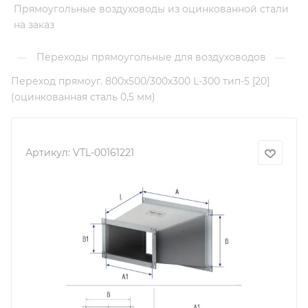
Прямоугольные воздуховоды из оцинкованной стали
на заказ
Переходы прямоугольные для воздуховодов
—
—
Переход прямоуг. 800х500/300х300 L-300 тип-5 [20]
(оцинкованная сталь 0,5 мм)
Артикул:
VTL-00161221