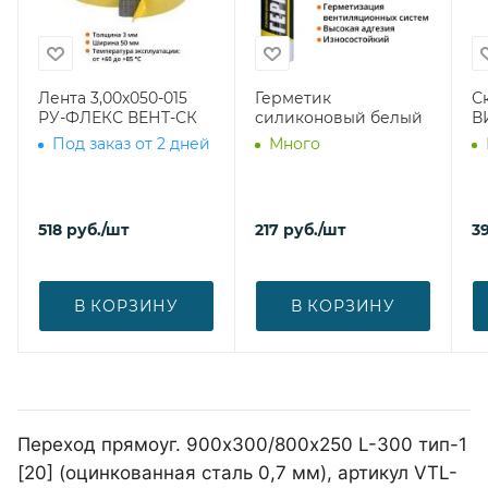
Лента 3,00х050-015
Герметик
С
РУ-ФЛЕКС ВЕНТ-СК
силиконовый белый
В
Под заказ от 2 дней
Много
518
руб.
/шт
217
руб.
/шт
39
В КОРЗИНУ
В КОРЗИНУ
Переход прямоуг. 900х300/800х250 L-300 тип-1
[20] (оцинкованная сталь 0,7 мм), артикул VTL-