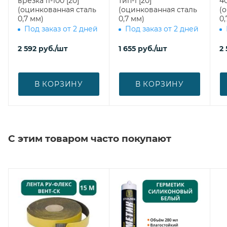
врезка l1-100 [20]
тип-1 [20]
400 врезка
(оцинкованная сталь
(оцинкованная сталь
(
0,7 мм)
0,7 мм)
0,
Под заказ от 2 дней
Под заказ от 2 дней
2 592
руб.
/шт
1 655
руб.
/шт
2 
В КОРЗИНУ
В КОРЗИНУ
С этим товаром часто покупают