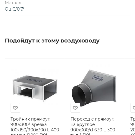
Металл
Оц.С/0,7/
Подойдут к этому воздуховоду
Тройник прямоуг.
Переход с прямоуг.
Т
900х300/ врезка
на круглое
9
100х150/900х300 L-400
900х300/d-630 L-300
2