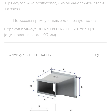
Прямоугольные воздуховоды из оцинкованной стали
на заказ
Переходы прямоугольные для воздуховодов
—
—
Переход прямоуг. 900х300/800х250 L-300 тип-1 [20]
(оцинкованная сталь 0,7 мм)
Артикул:
VTL-00194006