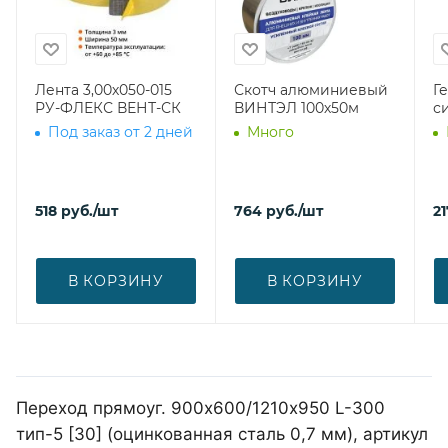
Лента 3,00х050-015
Скотч алюминиевый
Г
РУ-ФЛЕКС ВЕНТ-СК
ВИНТЭЛ 100х50м
с
Под заказ от 2 дней
Много
518
руб.
/шт
764
руб.
/шт
21
В КОРЗИНУ
В КОРЗИНУ
Переход прямоуг. 900х600/1210х950 L-300
тип-5 [30] (оцинкованная сталь 0,7 мм), артикул