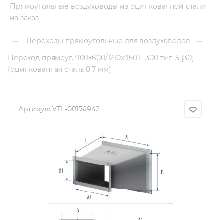
Прямоугольные воздуховоды из оцинкованной стали
на заказ
Переходы прямоугольные для воздуховодов
—
—
Переход прямоуг. 900х600/1210х950 L-300 тип-5 [30]
(оцинкованная сталь 0,7 мм)
Артикул:
VTL-00176942