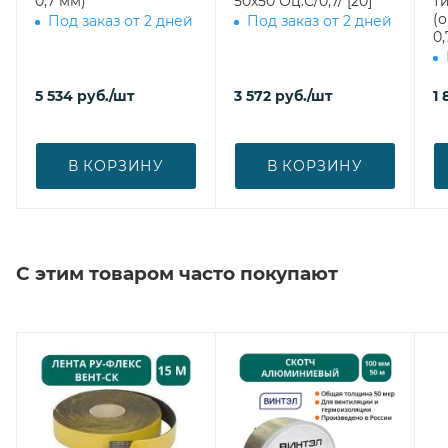
0,7 мм)
50х50 Оц.С/0,7/ [20]
ти
(
Под заказ от 2 дней
Под заказ от 2 дней
0,
5 534
руб.
/шт
3 572
руб.
/шт
1 
В КОРЗИНУ
В КОРЗИНУ
С этим товаром часто покупают