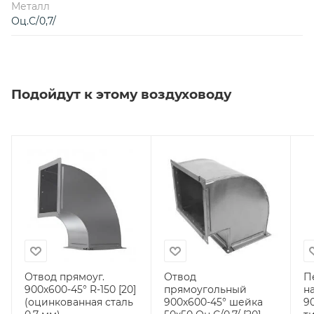
Металл
Оц.С/0,7/
Подойдут к этому воздуховоду
Отвод прямоуг.
Отвод
П
900х600-45° R-150 [20]
прямоугольный
н
(оцинкованная сталь
900х600-45° шейка
9