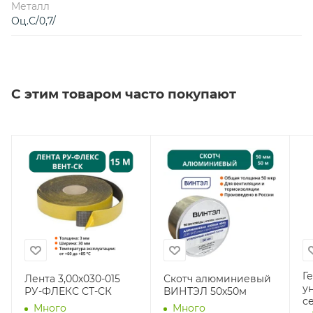
Металл
Оц.С/0,7/
С этим товаром часто покупают
Г
Лента 3,00х030-015
Скотч алюминиевый
у
РУ-ФЛЕКС СТ-СК
ВИНТЭЛ 50х50м
с
Много
Много