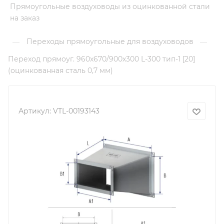
Прямоугольные воздуховоды из оцинкованной стали
на заказ
Переходы прямоугольные для воздуховодов
—
—
Переход прямоуг. 960х670/900х300 L-300 тип-1 [20]
(оцинкованная сталь 0,7 мм)
Артикул:
VTL-00193143