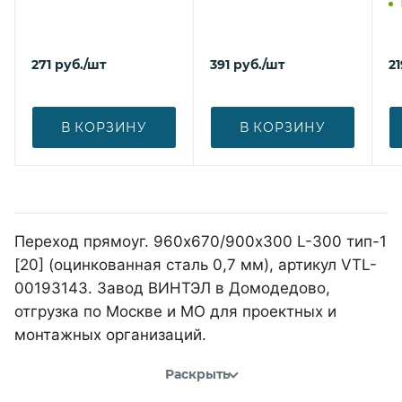
271
руб.
/шт
391
руб.
/шт
21
В КОРЗИНУ
В КОРЗИНУ
Переход прямоуг. 960х670/900х300 L-300 тип-1
[20] (оцинкованная сталь 0,7 мм), артикул VTL-
00193143. Завод ВИНТЭЛ в Домодедово,
отгрузка по Москве и МО для проектных и
монтажных организаций.
Раскрыть