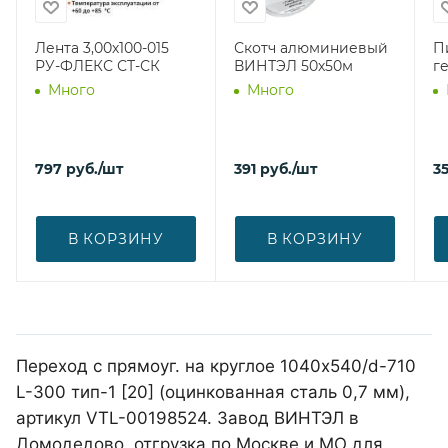
Лента 3,00х100-015
Скотч алюминиевый
П
РУ-ФЛЕКС СТ-СК
ВИНТЭЛ 50х50м
г
Много
Много
797
руб.
/шт
391
руб.
/шт
3
В КОРЗИНУ
В КОРЗИНУ
Переход с прямоуг. на круглое 1040х540/d-710
L-300 тип-1 [20] (оцинкованная сталь 0,7 мм),
артикул VTL-00198524. Завод ВИНТЭЛ в
Домодедово, отгрузка по Москве и МО для