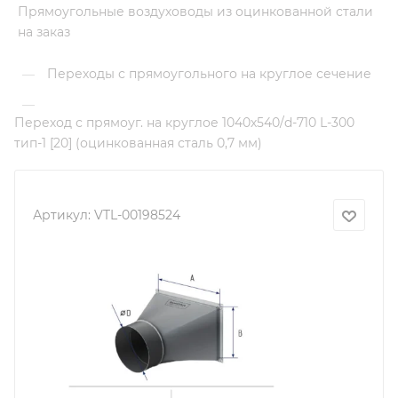
Прямоугольные воздуховоды из оцинкованной стали
на заказ
Переходы с прямоугольного на круглое сечение
—
—
Переход с прямоуг. на круглое 1040х540/d-710 L-300
тип-1 [20] (оцинкованная сталь 0,7 мм)
Артикул:
VTL-00198524