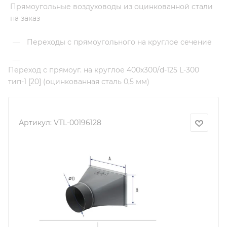
Прямоугольные воздуховоды из оцинкованной стали
на заказ
Переходы с прямоугольного на круглое сечение
—
—
Переход с прямоуг. на круглое 400х300/d-125 L-300
тип-1 [20] (оцинкованная сталь 0,5 мм)
Артикул:
VTL-00196128