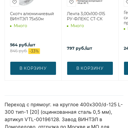
Г
Скотч алюминиевый
Лента 3,00х100-015
с
ВИНТЭЛ 75х50м
РУ-ФЛЕКС СТ-СК
п
Много
Много
564
руб.
/шт
797
руб.
/шт
2
846
руб.
-
33
%
В КОРЗИНУ
В КОРЗИНУ
Переход с прямоуг. на круглое 400х300/d-125 L-
300 тип-1 [20] (оцинкованная сталь 0,5 мм),
артикул VTL-00196128. Завод ВИНТЭЛ в
Домодедово, отгрузка по Москве и МО для