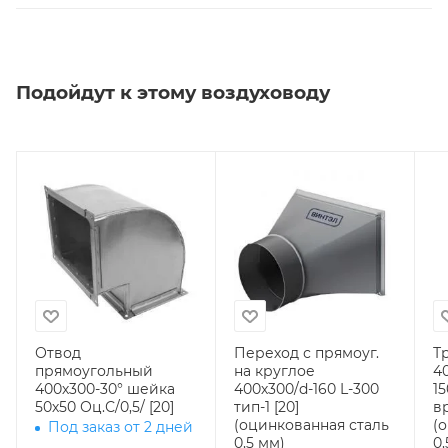
Подойдут к этому воздуховоду
Отвод
Переход с прямоуг.
Т
прямоугольный
на круглое
4
400х300-30° шейка
400х300/d-160 L-300
1
50х50 Оц.С/0,5/ [20]
тип-1 [20]
вр
(оцинкованная сталь
(
Под заказ от 2 дней
0,5 мм)
0,