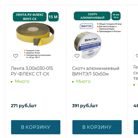
Г
Лента 3,00х030-015
Скотч алюминиевый
с
РУ-ФЛЕКС СТ-СК
ВИНТЭЛ 50х50м
т
Много
Много
271
руб.
/шт
391
руб.
/шт
4
В КОРЗИНУ
В КОРЗИНУ