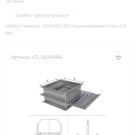
на заказ
Шибер прямоугольный
—
—
Шибер прямоуг. 1200х1150 [20] (оцинкованная сталь 0,9
мм)
Артикул:
VTL-00204766