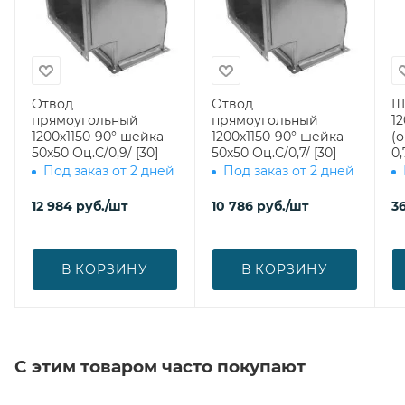
Отвод
Отвод
Ш
прямоугольный
прямоугольный
12
1200х1150-90° шейка
1200х1150-90° шейка
(
50х50 Оц.С/0,9/ [30]
50х50 Оц.С/0,7/ [30]
0,
Под заказ от 2 дней
Под заказ от 2 дней
12 984
руб.
/шт
10 786
руб.
/шт
3
В КОРЗИНУ
В КОРЗИНУ
С этим товаром часто покупают